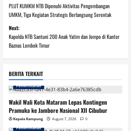
o
PLUT KUMKM NTB Dipenuhi Aktivitas Pengembangan
UMKM, Tiga Kegiatan Strategis Berlangsung Serentak
s
Next:
t
Kapolda NTB Santuni 200 Anak Yatim dan Jompo di Kantor
n
Baznas Lombok Timur
a
v
BERITA TERKAIT
i
Pemerintahan
g
Wakil Wali Kota Mataram Lepas Kontingen
a
Pramuka ke Jambore Nasional XII Cibubur
t
Kepala Kampung
August 7, 2026
0
i
Pemerintahan