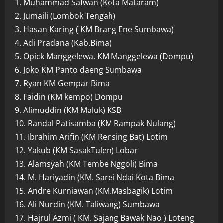
1. Muhammad Safwan (Kota Mataram)
2. Jumaili (Lombok Tengah)
3. Hasan Karing ( KM Brang Ene Sumbawa)
4. Adi Pradana (Kab.Bima)
5. Opick Manggelewa. KM Manggelewa (Dompu)
6. Joko KM Panto daeng Sumbawa
7. Ryan KM Gempar Bima
8. Faidin (KM kempo) Dompu
9. Alimuddin (KM Maluk) KSB
10. Randal Patisamba (KM Rampak Nulang)
11. Ibrahim Arifin (KM Rensing Bat) Lotim
12. Yakub (KM SasakTulen) Lobar
13. Alamsyah (KM Tembe Nggoli) Bima
14. M. Hariyadin (KM. Sarei Ndai Kota Bima
15. Andre Kurniawan (KM.Masbagik) Lotim
16. Ali Nurdin (KM. Taliwang) Sumbawa
17. Hajrul Azmi ( KM. Sajang Bawak Nao ) Loteng