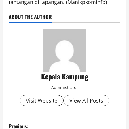
tantangan di lapangan. (Manikpkominfo)
ABOUT THE AUTHOR
Kepala Kampung
Administrator
Visit Website
View All Posts
P
Previous: