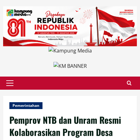
Skip
to
content
Primary
Menu
Pemerintahan
Pemprov NTB dan Unram Resmi
Kolaborasikan Program Desa