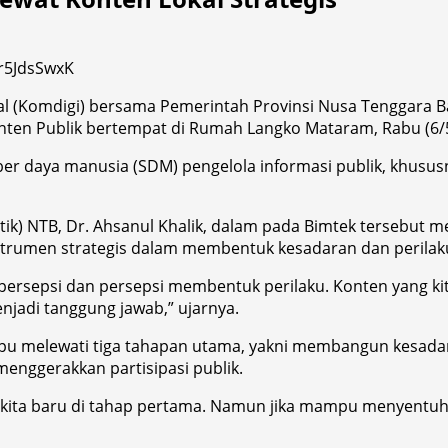
al (Komdigi) bersama Pemerintah Provinsi Nusa Tenggara B
ten Publik bertempat di Rumah Langko Mataram, Rabu (6/5
ber daya manusia (SDM) pengelola informasi publik, khus
tik) NTB, Dr. Ahsanul Khalik, dalam pada Bimtek tersebut m
nstrumen strategis dalam membentuk kesadaran dan perilak
k persepsi dan persepsi membentuk perilaku. Konten yang k
jadi tanggung jawab,” ujarnya.
mampu melewati tiga tahapan utama, yakni membangun kesa
 menggerakkan partisipasi publik.
, kita baru di tahap pertama. Namun jika mampu menyentuh