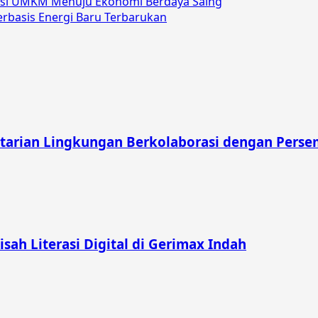
ndasi UMKM Menuju Ekonomi Berdaya Saing
basis Energi Baru Terbarukan
tarian Lingkungan Berkolaborasi dengan Pers
Kisah Literasi Digital di Gerimax Indah