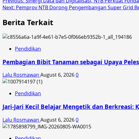
Post
Previous:
Sinergi Data dan Digitalisasi, NTB Perkuat Fo
Next:
Pemprov NTB Dorong Pengembangan Super Grid Ber
navigation
Berita Terkait
Pendidikan
Pembagian Bibit Tanaman sebagai Upaya Peles
Lalu Rosmawan
August 6, 2026
0
Pendidikan
Jari-Jari Kecil Belajar Mengetik dan Berkreasi: 
Lalu Rosmawan
August 6, 2026
0
Pendidikan