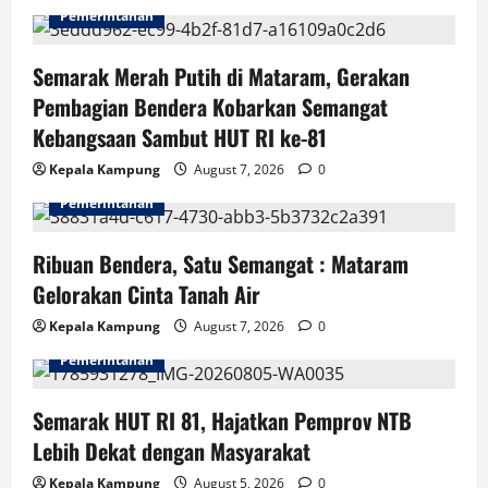
Pemerintahan
g
Semarak Merah Putih di Mataram, Gerakan
a
Pembagian Bendera Kobarkan Semangat
t
Kebangsaan Sambut HUT RI ke-81
i
Kepala Kampung
August 7, 2026
0
Pemerintahan
o
n
Ribuan Bendera, Satu Semangat : Mataram
Gelorakan Cinta Tanah Air
Kepala Kampung
August 7, 2026
0
Pemerintahan
Semarak HUT RI 81, Hajatkan Pemprov NTB
Lebih Dekat dengan Masyarakat
Kepala Kampung
August 5, 2026
0