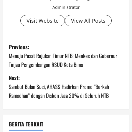
Administrator
Visit Website
View All Posts
P
Previous:
o
Menuju Pusat Rujukan Timur NTB: Menkes dan Gubernur
Tinjau Pengembangan RSUD Kota Bima
s
Next:
t
Sambut Bulan Suci, AHASS Hadirkan Promo “Berkah
n
Ramadhan” dengan Diskon Jasa 20% di Seluruh NTB
a
v
BERITA TERKAIT
i