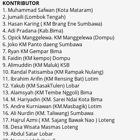
KONTRIBUTOR
1. Muhammad Safwan (Kota Mataram)
2. Jumaili (Lombok Tengah)
3. Hasan Karing ( KM Brang Ene Sumbawa)
4. Adi Pradana (Kab.Bima)
5. Opick Manggelewa. KM Manggelewa (Dompu)
6. Joko KM Panto daeng Sumbawa
7. Ryan KM Gempar Bima
8. Faidin (KM kempo) Dompu
9. Alimuddin (KM Maluk) KSB
10. Randal Patisamba (KM Rampak Nulang)
11. Ibrahim Arifin (KM Rensing Bat) Lotim
12. Yakub (KM SasakTulen) Lobar
13. Alamsyah (KM Tembe Nggoli) Bima
14. M. Hariyadin (KM. Sarei Ndai Kota Bima
15. Andre Kurniawan (KM.Masbagik) Lotim
16. Ali Nurdin (KM. Taliwang) Sumbawa
17. Hajrul Azmi ( KM. Sajang Bawak Nao ) Loteng
18. Desa Wisata Masmas Loteng
19. Abdul Satar Lobar