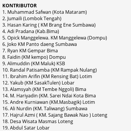
KONTRIBUTOR
1. Muhammad Safwan (Kota Mataram)
2. Jumaili (Lombok Tengah)
3. Hasan Karing ( KM Brang Ene Sumbawa)
4. Adi Pradana (Kab.Bima)
5. Opick Manggelewa. KM Manggelewa (Dompu)
6. Joko KM Panto daeng Sumbawa
7. Ryan KM Gempar Bima
8. Faidin (KM kempo) Dompu
9. Alimuddin (KM Maluk) KSB
10. Randal Patisamba (KM Rampak Nulang)
11. Ibrahim Arifin (KM Rensing Bat) Lotim
12. Yakub (KM SasakTulen) Lobar
13. Alamsyah (KM Tembe Nggoli) Bima
14. M. Hariyadin (KM. Sarei Ndai Kota Bima
15. Andre Kurniawan (KM.Masbagik) Lotim
16. Ali Nurdin (KM. Taliwang) Sumbawa
17. Hajrul Azmi ( KM. Sajang Bawak Nao ) Loteng
18. Desa Wisata Masmas Loteng
19. Abdul Satar Lobar