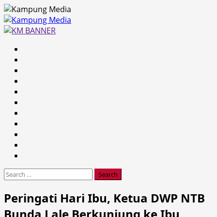
Skip
to
content
Primary
Menu
Search
for:
Peringati Hari Ibu, Ketua DWP NTB
Bunda Lale Berkunjung ke Ibu