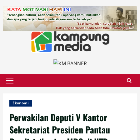
Skip
to
content
Primary
Menu
Ekonomi
Perwakilan Deputi V Kantor
Sekretariat Presiden Pantau