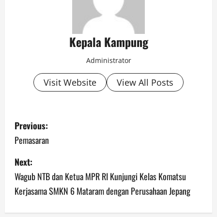
Kepala Kampung
Administrator
Visit Website
View All Posts
P
Previous:
o
Pemasaran
s
Next:
Wagub NTB dan Ketua MPR RI Kunjungi Kelas Komatsu
t
Kerjasama SMKN 6 Mataram dengan Perusahaan Jepang
n