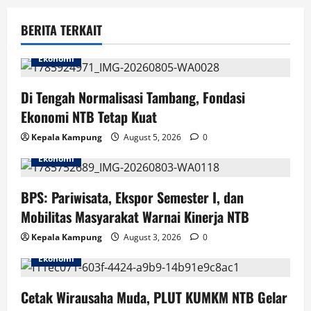
a
v
BERITA TERKAIT
i
Ekonomi
g
Di Tengah Normalisasi Tambang, Fondasi
Ekonomi NTB Tetap Kuat
a
Kepala Kampung
August 5, 2026
0
t
Ekonomi
i
BPS: Pariwisata, Ekspor Semester I, dan
o
Mobilitas Masyarakat Warnai Kinerja NTB
n
Kepala Kampung
August 3, 2026
0
Ekonomi
Cetak Wirausaha Muda, PLUT KUMKM NTB Gelar