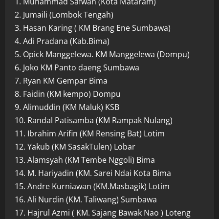
1. Muhammad Safwan (Kota Mataram)
2. Jumaili (Lombok Tengah)
3. Hasan Karing ( KM Brang Ene Sumbawa)
4. Adi Pradana (Kab.Bima)
5. Opick Manggelewa. KM Manggelewa (Dompu)
6. Joko KM Panto daeng Sumbawa
7. Ryan KM Gempar Bima
8. Faidin (KM kempo) Dompu
9. Alimuddin (KM Maluk) KSB
10. Randal Patisamba (KM Rampak Nulang)
11. Ibrahim Arifin (KM Rensing Bat) Lotim
12. Yakub (KM SasakTulen) Lobar
13. Alamsyah (KM Tembe Nggoli) Bima
14. M. Hariyadin (KM. Sarei Ndai Kota Bima
15. Andre Kurniawan (KM.Masbagik) Lotim
16. Ali Nurdin (KM. Taliwang) Sumbawa
17. Hajrul Azmi ( KM. Sajang Bawak Nao ) Loteng