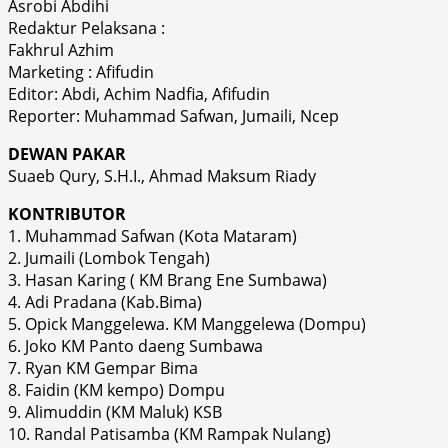
Asrobi Abdihi
Redaktur Pelaksana :
Fakhrul Azhim
Marketing : Afifudin
Editor: Abdi, Achim Nadfia, Afifudin
Reporter: Muhammad Safwan, Jumaili, Ncep
DEWAN PAKAR
Suaeb Qury, S.H.I., Ahmad Maksum Riady
KONTRIBUTOR
1. Muhammad Safwan (Kota Mataram)
2. Jumaili (Lombok Tengah)
3. Hasan Karing ( KM Brang Ene Sumbawa)
4. Adi Pradana (Kab.Bima)
5. Opick Manggelewa. KM Manggelewa (Dompu)
6. Joko KM Panto daeng Sumbawa
7. Ryan KM Gempar Bima
8. Faidin (KM kempo) Dompu
9. Alimuddin (KM Maluk) KSB
10. Randal Patisamba (KM Rampak Nulang)