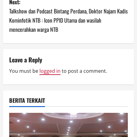
Next:
n
Talkshow dan Podcast Bintang Perdana, Doktor Najam Kadis
a
Kominfotik NTB : Icon PPID Utama dan wasilah
mencerahkan warga NTB
v
i
g
Leave a Reply
a
You must be
logged in
to post a comment.
t
i
BERITA TERKAIT
o
n