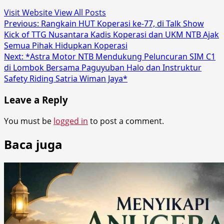
Visit Website
View All Posts
Post
Previous:
Rangkain HUT Koperasi ke-77, di Talk Show
Kick of TTG Nusantara Kadis Koperasi dan UKM NTB Ajak
navigation
Semua Pihak Hidupkan Koperasi
Next:
*Astra Motor NTB Mendukung Peluncuran SIM C1
di Lombok Bersama Paguyuban Halo dan Instruktur
Safety Riding Satria Wiman Jaya*
Leave a Reply
You must be
logged in
to post a comment.
Baca juga