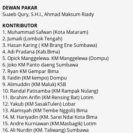
DEWAN PAKAR
Suaeb Qury, S.H.I., Ahmad Maksum Riady
KONTRIBUTOR
1. Muhammad Safwan (Kota Mataram)
2. Jumaili (Lombok Tengah)
3. Hasan Karing ( KM Brang Ene Sumbawa)
4. Adi Pradana (Kab.Bima)
5. Opick Manggelewa. KM Manggelewa (Dompu)
6. Joko KM Panto daeng Sumbawa
7. Ryan KM Gempar Bima
8. Faidin (KM kempo) Dompu
9. Alimuddin (KM Maluk) KSB
10. Randal Patisamba (KM Rampak Nulang)
11. Ibrahim Arifin (KM Rensing Bat) Lotim
12. Yakub (KM SasakTulen) Lobar
13. Alamsyah (KM Tembe Nggoli) Bima
14. M. Hariyadin (KM. Sarei Ndai Kota Bima
15. Andre Kurniawan (KM.Masbagik) Lotim
16. Ali Nurdin (KM. Taliwang) Sumbawa