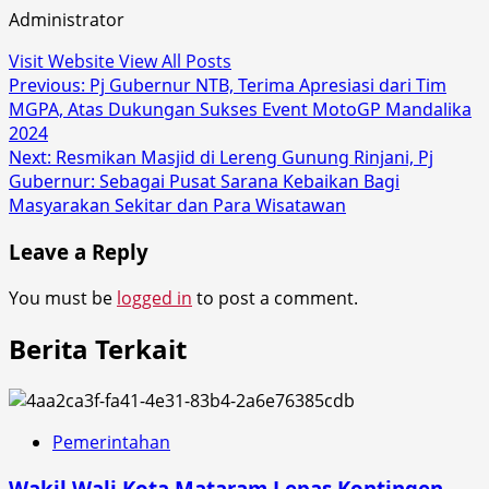
Administrator
Visit Website
View All Posts
Post
Previous:
Pj Gubernur NTB, Terima Apresiasi dari Tim
MGPA, Atas Dukungan Sukses Event MotoGP Mandalika
navigation
2024
Next:
Resmikan Masjid di Lereng Gunung Rinjani, Pj
Gubernur: Sebagai Pusat Sarana Kebaikan Bagi
Masyarakan Sekitar dan Para Wisatawan
Leave a Reply
You must be
logged in
to post a comment.
Berita Terkait
Pemerintahan
Wakil Wali Kota Mataram Lepas Kontingen