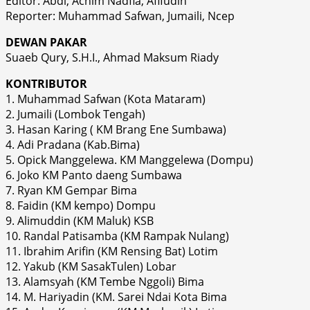
Editor: Abdi, Achim Nadfia, Afifudin
Reporter: Muhammad Safwan, Jumaili, Ncep
DEWAN PAKAR
Suaeb Qury, S.H.I., Ahmad Maksum Riady
KONTRIBUTOR
1. Muhammad Safwan (Kota Mataram)
2. Jumaili (Lombok Tengah)
3. Hasan Karing ( KM Brang Ene Sumbawa)
4. Adi Pradana (Kab.Bima)
5. Opick Manggelewa. KM Manggelewa (Dompu)
6. Joko KM Panto daeng Sumbawa
7. Ryan KM Gempar Bima
8. Faidin (KM kempo) Dompu
9. Alimuddin (KM Maluk) KSB
10. Randal Patisamba (KM Rampak Nulang)
11. Ibrahim Arifin (KM Rensing Bat) Lotim
12. Yakub (KM SasakTulen) Lobar
13. Alamsyah (KM Tembe Nggoli) Bima
14. M. Hariyadin (KM. Sarei Ndai Kota Bima