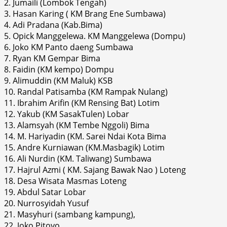
2. Jumaili (Lombok Tengah)
3. Hasan Karing ( KM Brang Ene Sumbawa)
4. Adi Pradana (Kab.Bima)
5. Opick Manggelewa. KM Manggelewa (Dompu)
6. Joko KM Panto daeng Sumbawa
7. Ryan KM Gempar Bima
8. Faidin (KM kempo) Dompu
9. Alimuddin (KM Maluk) KSB
10. Randal Patisamba (KM Rampak Nulang)
11. Ibrahim Arifin (KM Rensing Bat) Lotim
12. Yakub (KM SasakTulen) Lobar
13. Alamsyah (KM Tembe Nggoli) Bima
14. M. Hariyadin (KM. Sarei Ndai Kota Bima
15. Andre Kurniawan (KM.Masbagik) Lotim
16. Ali Nurdin (KM. Taliwang) Sumbawa
17. Hajrul Azmi ( KM. Sajang Bawak Nao ) Loteng
18. Desa Wisata Masmas Loteng
19. Abdul Satar Lobar
20. Nurrosyidah Yusuf
21. Masyhuri (sambang kampung),
22. Joko Pitoyo,