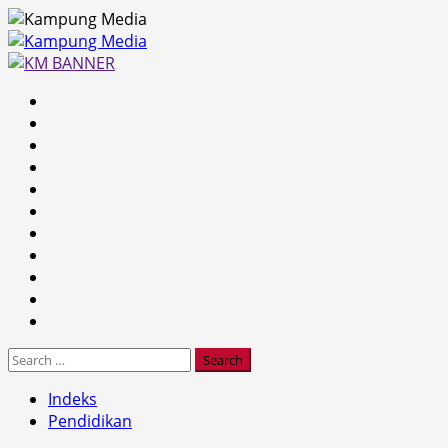
Skip
to
content
Primary
Menu
Search
for:
Indeks
Pendidikan