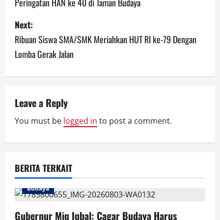
Peringatan HAN ke 40 di Taman Budaya
s
Next:
t
Ribuan Siswa SMA/SMK Meriahkan HUT RI ke-79 Dengan
n
Lomba Gerak Jalan
a
v
Leave a Reply
i
You must be
logged in
to post a comment.
g
a
BERITA TERKAIT
t
i
Budaya
o
Gubernur Miq Iqbal: Cagar Budaya Harus