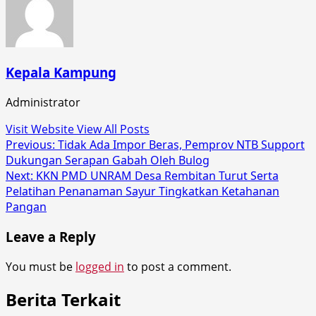
Kepala Kampung
Administrator
Visit Website
View All Posts
Post
Previous:
Tidak Ada Impor Beras, Pemprov NTB Support
Dukungan Serapan Gabah Oleh Bulog
navigation
Next:
KKN PMD UNRAM Desa Rembitan Turut Serta
Pelatihan Penanaman Sayur Tingkatkan Ketahanan
Pangan
Leave a Reply
You must be
logged in
to post a comment.
Berita Terkait