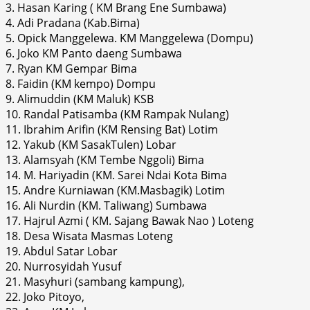
3. Hasan Karing ( KM Brang Ene Sumbawa)
4. Adi Pradana (Kab.Bima)
5. Opick Manggelewa. KM Manggelewa (Dompu)
6. Joko KM Panto daeng Sumbawa
7. Ryan KM Gempar Bima
8. Faidin (KM kempo) Dompu
9. Alimuddin (KM Maluk) KSB
10. Randal Patisamba (KM Rampak Nulang)
11. Ibrahim Arifin (KM Rensing Bat) Lotim
12. Yakub (KM SasakTulen) Lobar
13. Alamsyah (KM Tembe Nggoli) Bima
14. M. Hariyadin (KM. Sarei Ndai Kota Bima
15. Andre Kurniawan (KM.Masbagik) Lotim
16. Ali Nurdin (KM. Taliwang) Sumbawa
17. Hajrul Azmi ( KM. Sajang Bawak Nao ) Loteng
18. Desa Wisata Masmas Loteng
19. Abdul Satar Lobar
20. Nurrosyidah Yusuf
21. Masyhuri (sambang kampung),
22. Joko Pitoyo,