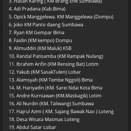
3. Hasan Karing ( KM Brang Ene Sumbawa)
4. Adi Pradana (Kab.Bima)
5. Opick Manggelewa. KM Manggelewa (Dompu)
6. Joko KM Panto daeng Sumbawa
7. Ryan KM Gempar Bima
8. Faidin (KM kempo) Dompu
9. Alimuddin (KM Maluk) KSB
10. Randal Patisamba (KM Rampak Nulang)
11. Ibrahim Arifin (KM Rensing Bat) Lotim
12. Yakub (KM SasakTulen) Lobar
13. Alamsyah (KM Tembe Nggoli) Bima
14. M. Hariyadin (KM. Sarei Ndai Kota Bima
15. Andre Kurniawan (KM.Masbagik) Lotim
16. Ali Nurdin (KM. Taliwang) Sumbawa
17. Hajrul Azmi ( KM. Sajang Bawak Nao ) Loteng
18. Desa Wisata Masmas Loteng
19. Abdul Satar Lobar