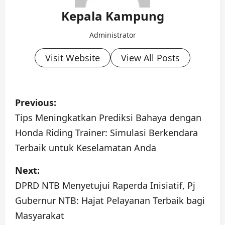
Kepala Kampung
Administrator
Visit Website
View All Posts
P
Previous:
o
Tips Meningkatkan Prediksi Bahaya dengan
Honda Riding Trainer: Simulasi Berkendara
s
Terbaik untuk Keselamatan Anda
t
Next:
n
DPRD NTB Menyetujui Raperda Inisiatif, Pj
a
Gubernur NTB: Hajat Pelayanan Terbaik bagi
Masyarakat
v