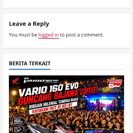
i
g
Leave a Reply
a
You must be
logged in
to post a comment.
t
i
BERITA TERKAIT
o
n