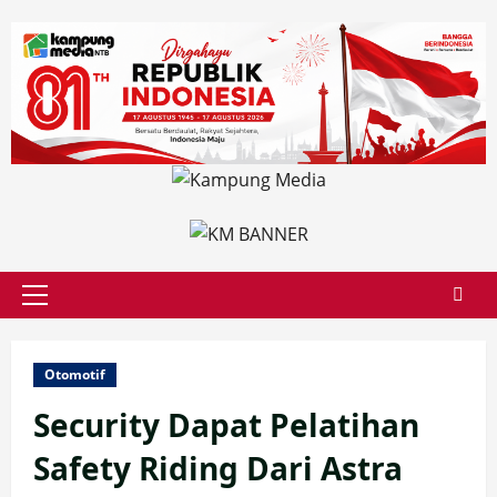
Skip
to
content
Primary
Menu
Otomotif
Security Dapat Pelatihan
Safety Riding Dari Astra