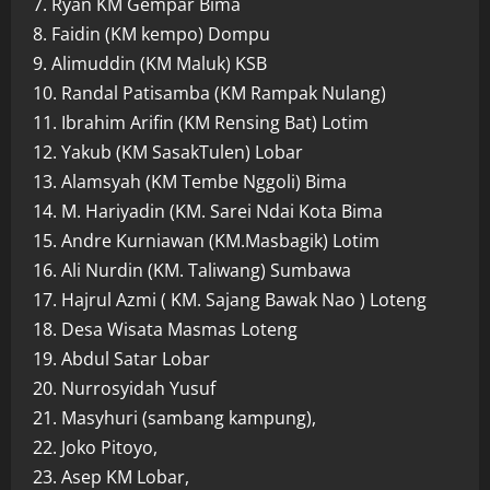
7. Ryan KM Gempar Bima
8. Faidin (KM kempo) Dompu
9. Alimuddin (KM Maluk) KSB
10. Randal Patisamba (KM Rampak Nulang)
11. Ibrahim Arifin (KM Rensing Bat) Lotim
12. Yakub (KM SasakTulen) Lobar
13. Alamsyah (KM Tembe Nggoli) Bima
14. M. Hariyadin (KM. Sarei Ndai Kota Bima
15. Andre Kurniawan (KM.Masbagik) Lotim
16. Ali Nurdin (KM. Taliwang) Sumbawa
17. Hajrul Azmi ( KM. Sajang Bawak Nao ) Loteng
18. Desa Wisata Masmas Loteng
19. Abdul Satar Lobar
20. Nurrosyidah Yusuf
21. Masyhuri (sambang kampung),
22. Joko Pitoyo,
23. Asep KM Lobar,