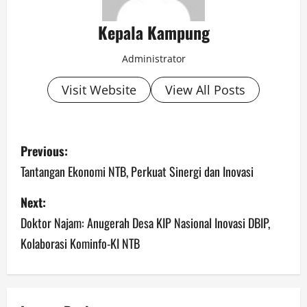
Kepala Kampung
Administrator
Visit Website
View All Posts
P
Previous:
o
Tantangan Ekonomi NTB, Perkuat Sinergi dan Inovasi
s
Next:
Doktor Najam: Anugerah Desa KIP Nasional Inovasi DBIP,
t
Kolaborasi Kominfo-KI NTB
n
a