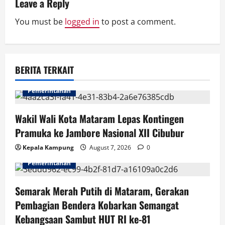
v
Leave a Reply
You must be
logged in
to post a comment.
i
g
a
BERITA TERKAIT
t
Pemerintahan
i
Wakil Wali Kota Mataram Lepas Kontingen
o
Pramuka ke Jambore Nasional XII Cibubur
n
Kepala Kampung
August 7, 2026
0
Pemerintahan
Semarak Merah Putih di Mataram, Gerakan
Pembagian Bendera Kobarkan Semangat
Kebangsaan Sambut HUT RI ke-81