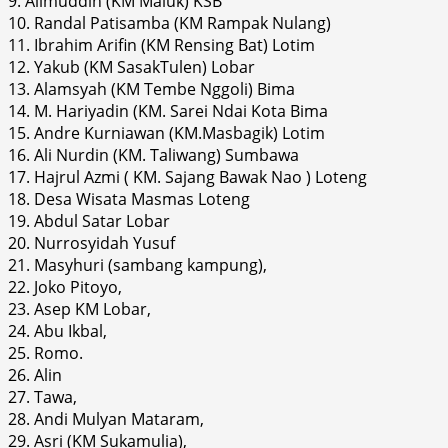
9. Alimuddin (KM Maluk) KSB
10. Randal Patisamba (KM Rampak Nulang)
11. Ibrahim Arifin (KM Rensing Bat) Lotim
12. Yakub (KM SasakTulen) Lobar
13. Alamsyah (KM Tembe Nggoli) Bima
14. M. Hariyadin (KM. Sarei Ndai Kota Bima
15. Andre Kurniawan (KM.Masbagik) Lotim
16. Ali Nurdin (KM. Taliwang) Sumbawa
17. Hajrul Azmi ( KM. Sajang Bawak Nao ) Loteng
18. Desa Wisata Masmas Loteng
19. Abdul Satar Lobar
20. Nurrosyidah Yusuf
21. Masyhuri (sambang kampung),
22. Joko Pitoyo,
23. Asep KM Lobar,
24. Abu Ikbal,
25. Romo.
26. Alin
27. Tawa,
28. Andi Mulyan Mataram,
29. Asri (KM Sukamulia),