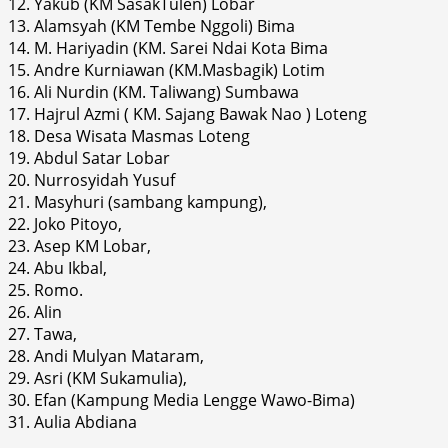
12. Yakub (KM SasakTulen) Lobar
13. Alamsyah (KM Tembe Nggoli) Bima
14. M. Hariyadin (KM. Sarei Ndai Kota Bima
15. Andre Kurniawan (KM.Masbagik) Lotim
16. Ali Nurdin (KM. Taliwang) Sumbawa
17. Hajrul Azmi ( KM. Sajang Bawak Nao ) Loteng
18. Desa Wisata Masmas Loteng
19. Abdul Satar Lobar
20. Nurrosyidah Yusuf
21. Masyhuri (sambang kampung),
22. Joko Pitoyo,
23. Asep KM Lobar,
24. Abu Ikbal,
25. Romo.
26. Alin
27. Tawa,
28. Andi Mulyan Mataram,
29. Asri (KM Sukamulia),
30. Efan (Kampung Media Lengge Wawo-Bima)
31. Aulia Abdiana