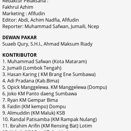
Redaktur Pelaksana :
Fakhrul Azhim
Marketing : Afifudin
Editor: Abdi, Achim Nadfia, Afifudin
Reporter: Muhammad Safwan, Jumaili, Ncep
DEWAN PAKAR
Suaeb Qury, S.H.I., Ahmad Maksum Riady
KONTRIBUTOR
1. Muhammad Safwan (Kota Mataram)
2. Jumaili (Lombok Tengah)
3. Hasan Karing ( KM Brang Ene Sumbawa)
4. Adi Pradana (Kab.Bima)
5. Opick Manggelewa. KM Manggelewa (Dompu)
6. Joko KM Panto daeng Sumbawa
7. Ryan KM Gempar Bima
8. Faidin (KM kempo) Dompu
9. Alimuddin (KM Maluk) KSB
10. Randal Patisamba (KM Rampak Nulang)
11. Ibrahim Arifin (KM Rensing Bat) Lotim