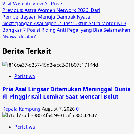
Visit Website
View All Posts
Post
Previous:
Astra Women Network 2026: Dari
Pemberdayaan Menuju Dampak Nyata
navigation
Next:
“Jangan Asal Ngebut! Instruktur Astra Motor NTB
Bongkar 7 Posisi Riding Anti Pegal yang Bisa Selamatkan
Nyawa di Jalan”
Berita Terkait
Peristiwa
Pria Asal Lingsar Ditemukan Meninggal Dunia
di Pinggir Kali Lembar Saat Mencari Belut
Kepala Kampung
August 7, 2026
0
Peristiwa