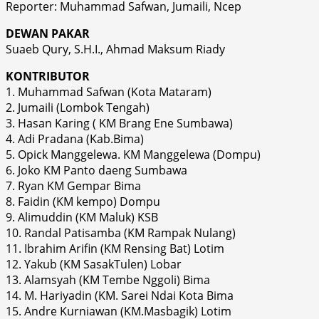
Reporter: Muhammad Safwan, Jumaili, Ncep
DEWAN PAKAR
Suaeb Qury, S.H.I., Ahmad Maksum Riady
KONTRIBUTOR
1. Muhammad Safwan (Kota Mataram)
2. Jumaili (Lombok Tengah)
3. Hasan Karing ( KM Brang Ene Sumbawa)
4. Adi Pradana (Kab.Bima)
5. Opick Manggelewa. KM Manggelewa (Dompu)
6. Joko KM Panto daeng Sumbawa
7. Ryan KM Gempar Bima
8. Faidin (KM kempo) Dompu
9. Alimuddin (KM Maluk) KSB
10. Randal Patisamba (KM Rampak Nulang)
11. Ibrahim Arifin (KM Rensing Bat) Lotim
12. Yakub (KM SasakTulen) Lobar
13. Alamsyah (KM Tembe Nggoli) Bima
14. M. Hariyadin (KM. Sarei Ndai Kota Bima
15. Andre Kurniawan (KM.Masbagik) Lotim