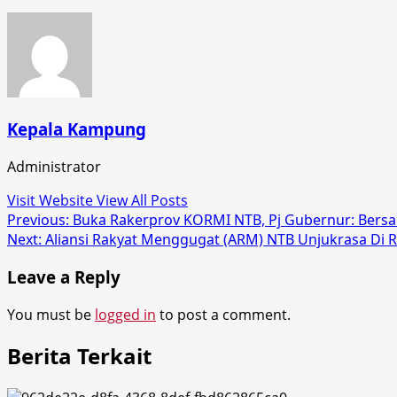
Kepala Kampung
Administrator
Visit Website
View All Posts
Post
Previous:
Buka Rakerprov KORMI NTB, Pj Gubernur: Bers
Next:
Aliansi Rakyat Menggugat (ARM) NTB Unjukrasa Di R
navigation
Leave a Reply
You must be
logged in
to post a comment.
Berita Terkait