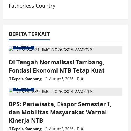
Fatherless Country
v
i
g
BERITA TERKAIT
a
Ekonomi
t
Di Tengah Normalisasi Tambang,
i
Fondasi Ekonomi NTB Tetap Kuat
Kepala Kampung
August 5, 2026
0
o
Ekonomi
n
BPS: Pariwisata, Ekspor Semester I,
dan Mobilitas Masyarakat Warnai
Kinerja NTB
Kepala Kampung
August 3, 2026
0