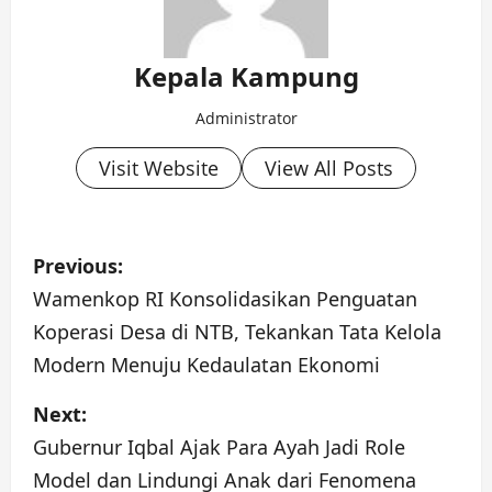
Kepala Kampung
Administrator
Visit Website
View All Posts
P
Previous:
o
Wamenkop RI Konsolidasikan Penguatan
Koperasi Desa di NTB, Tekankan Tata Kelola
s
Modern Menuju Kedaulatan Ekonomi
t
Next:
n
Gubernur Iqbal Ajak Para Ayah Jadi Role
a
Model dan Lindungi Anak dari Fenomena