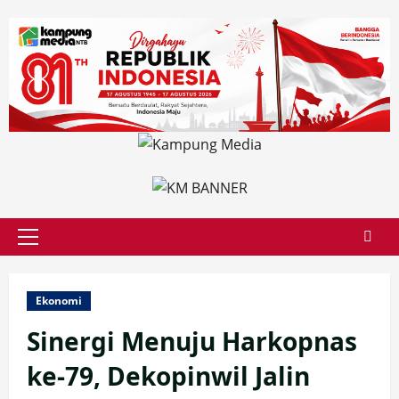
Skip
to
content
Primary
Menu
Ekonomi
Sinergi Menuju Harkopnas
ke-79, Dekopinwil Jalin