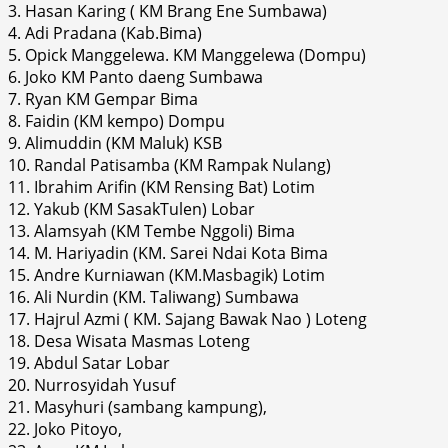
3. Hasan Karing ( KM Brang Ene Sumbawa)
4. Adi Pradana (Kab.Bima)
5. Opick Manggelewa. KM Manggelewa (Dompu)
6. Joko KM Panto daeng Sumbawa
7. Ryan KM Gempar Bima
8. Faidin (KM kempo) Dompu
9. Alimuddin (KM Maluk) KSB
10. Randal Patisamba (KM Rampak Nulang)
11. Ibrahim Arifin (KM Rensing Bat) Lotim
12. Yakub (KM SasakTulen) Lobar
13. Alamsyah (KM Tembe Nggoli) Bima
14. M. Hariyadin (KM. Sarei Ndai Kota Bima
15. Andre Kurniawan (KM.Masbagik) Lotim
16. Ali Nurdin (KM. Taliwang) Sumbawa
17. Hajrul Azmi ( KM. Sajang Bawak Nao ) Loteng
18. Desa Wisata Masmas Loteng
19. Abdul Satar Lobar
20. Nurrosyidah Yusuf
21. Masyhuri (sambang kampung),
22. Joko Pitoyo,