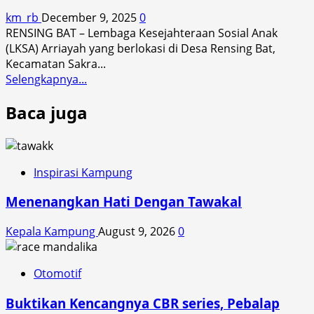
Yatim
km_rb
December 9, 2025
0
Piatu
RENSING BAT – Lembaga Kesejahteraan Sosial Anak
Korban
(LKSA) Arriayah yang berlokasi di Desa Rensing Bat,
Kebakaran
Kecamatan Sakra...
Read
Selengkapnya...
more
Baca juga
about
LKSA
Arriayah
Rensing
Bat
Inspirasi Kampung
Salurkan
Menenangkan Hati Dengan Tawakal
Bantuan
Tunai,
Kepala Kampung
August 9, 2026
0
Wujud
Nyata
Kepedulian
Otomotif
untuk
Anak
Buktikan Kencangnya CBR series, Pebalap
Yatim