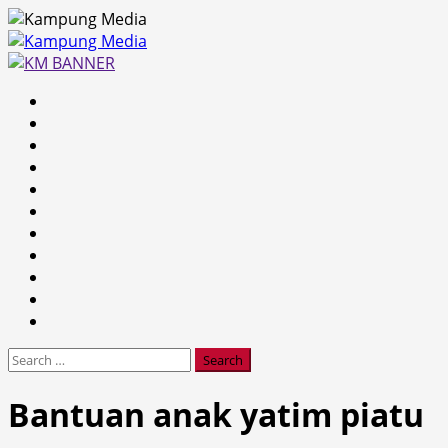
Skip
to
content
Primary
Menu
Search
for:
Bantuan anak yatim piatu