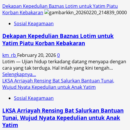
​Dekapan Kepedulian Baznas Lotim untuk Yatim Piatu
Korban Kebakaran
Sosial Keagamaan
​Dekapan Kepedulian Baznas Lotim untuk
Yatim Piatu Korban Kebakaran
km_rb
February 20, 2026
0
Lotim — Ujian hidup terkadang datang menyapa dengan
cara yang tak terduga. Hal inilah yang kini tengah...
Read
Selengkapnya...
more
LKSA Arriayah Rensing Bat Salurkan Bantuan Tunai,
about
Wujud Nyata Kepedulian untuk Anak Yatim
Sosial Keagamaan
Dekapan
Kepedulian
LKSA Arriayah Rensing Bat Salurkan Bantuan
Baznas
Tunai, Wujud Nyata Kepedulian untuk Anak
Lotim
Yatim
untuk