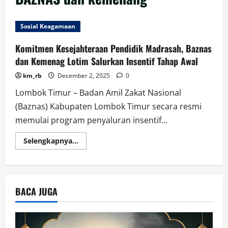
Sosial Keagamaan
Komitmen Kesejahteraan Pendidik Madrasah, Baznas
dan Kemenag Lotim Salurkan Insentif Tahap Awal
km_rb
December 2, 2025
0
Lombok Timur – Badan Amil Zakat Nasional
(Baznas) Kabupaten Lombok Timur secara resmi
memulai program penyaluran insentif...
Read
Selengkapnya...
more
about
Komitmen
Kesejahteraan
Pendidik
Madrasah,
BACA JUGA
Baznas
dan
Kemenag
Lotim
Salurkan
Insentif