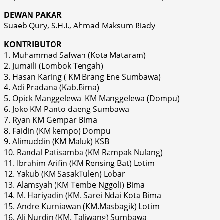
DEWAN PAKAR
Suaeb Qury, S.H.I., Ahmad Maksum Riady
KONTRIBUTOR
1. Muhammad Safwan (Kota Mataram)
2. Jumaili (Lombok Tengah)
3. Hasan Karing ( KM Brang Ene Sumbawa)
4. Adi Pradana (Kab.Bima)
5. Opick Manggelewa. KM Manggelewa (Dompu)
6. Joko KM Panto daeng Sumbawa
7. Ryan KM Gempar Bima
8. Faidin (KM kempo) Dompu
9. Alimuddin (KM Maluk) KSB
10. Randal Patisamba (KM Rampak Nulang)
11. Ibrahim Arifin (KM Rensing Bat) Lotim
12. Yakub (KM SasakTulen) Lobar
13. Alamsyah (KM Tembe Nggoli) Bima
14. M. Hariyadin (KM. Sarei Ndai Kota Bima
15. Andre Kurniawan (KM.Masbagik) Lotim
16. Ali Nurdin (KM. Taliwang) Sumbawa