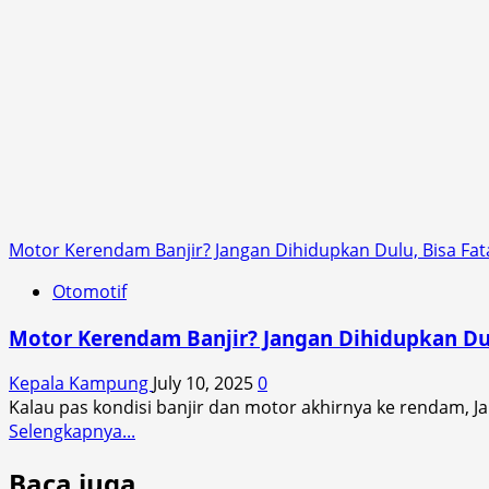
Motor Kerendam Banjir? Jangan Dihidupkan Dulu, Bisa Fat
Otomotif
Motor Kerendam Banjir? Jangan Dihidupkan Dul
Kepala Kampung
July 10, 2025
0
Kalau pas kondisi banjir dan motor akhirnya ke rendam, Ja
Read
Selengkapnya...
more
Baca juga
about