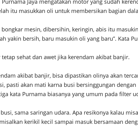
Purnama Jaya mengatakan motor yang sudah kerenda
elah itu masukkan oli untuk membersikan bagian dal
l bongkar mesin, dibersihin, keringin, abis itu masuki
elah yakin bersih, baru masukin oli yang baru”. Kata 
etap sehat dan awet jika kerendam akibat banjir.
dam akibat banjir, bisa dipastikan olinya akan terc
i, pasti akan mati karna busi bersinggungan dengan ke
iga kata Purnama biasanya yang umum pada filter ud
li, busi, sama saringan udara. Apa resikonya kalau mi
u, misalkan kerikil kecil sampai masuk bersamaan deng