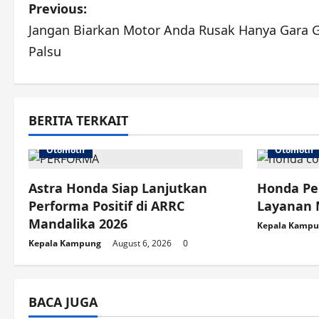
P
Previous:
Jangan Biarkan Motor Anda Rusak Hanya Gara G
o
Palsu
s
t
BERITA TERKAIT
n
Otomotif
Otomotif
a
v
Astra Honda Siap Lanjutkan
Honda Pe
Performa Positif di ARRC
Layanan 
i
Mandalika 2026
Kepala Kamp
g
Kepala Kampung
August 6, 2026
0
a
BACA JUGA
t