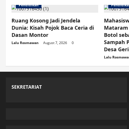
Pendidikan
Pendidik
i
o
Ruang Kosong Jadi Jendela
Mahasisw
Dunia: Kisah Pojok Baca Ceria di
Mataram 
n
Dasan Montor
Botol seb
Sampah Pl
Lalu Rosmawan
August 7, 2026
0
Desa Ger
Lalu Rosmawa
SEKRETARIAT