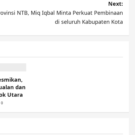
Next:
rovinsi NTB, Miq Iqbal Minta Perkuat Pembinaan
di seluruh Kabupaten Kota
esmikan,
ualan dan
ok Utara
0