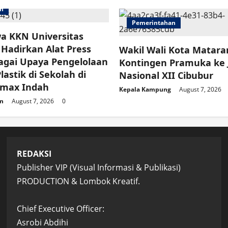
an
Pemerintahan
a KKN Universitas
Hadirkan Alat Press
Wakil Wali Kota Matar
agai Upaya Pengelolaan
Kontingen Pramuka ke
astik di Sekolah di
Nasional XII Cibubur
imax Indah
Kepala Kampung
August 7, 2026
n
August 7, 2026
0
REDAKSI
Publisher VIP (Visual Informasi & Publikasi)
PRODUCTION & Lombok Kreatif.
Chief Executive Officer:
Asrobi Abdihi