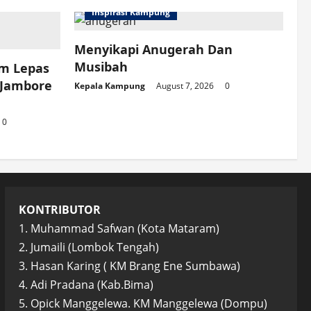
Inspirasi Kampung
Menyikapi Anugerah Dan
Musibah
am Lepas
 Jambore
Kepala Kampung
August 7, 2026
0
0
KONTRIBUTOR
1. Muhammad Safwan (Kota Mataram)
2. Jumaili (Lombok Tengah)
3. Hasan Karing ( KM Brang Ene Sumbawa)
4. Adi Pradana (Kab.Bima)
5. Opick Manggelewa. KM Manggelewa (Dompu)