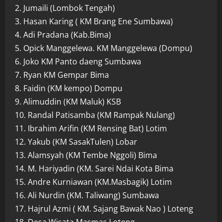
2. Jumaili (Lombok Tengah)
3. Hasan Karing ( KM Brang Ene Sumbawa)
4. Adi Pradana (Kab.Bima)
5. Opick Manggelewa. KM Manggelewa (Dompu)
6. Joko KM Panto daeng Sumbawa
7. Ryan KM Gempar Bima
8. Faidin (KM kempo) Dompu
9. Alimuddin (KM Maluk) KSB
10. Randal Patisamba (KM Rampak Nulang)
11. Ibrahim Arifin (KM Rensing Bat) Lotim
12. Yakub (KM SasakTulen) Lobar
13. Alamsyah (KM Tembe Nggoli) Bima
14. M. Hariyadin (KM. Sarei Ndai Kota Bima
15. Andre Kurniawan (KM.Masbagik) Lotim
16. Ali Nurdin (KM. Taliwang) Sumbawa
17. Hajrul Azmi ( KM. Sajang Bawak Nao ) Loteng