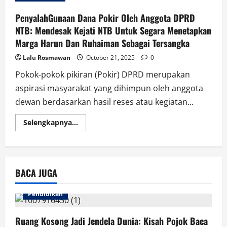
PenyalahGunaan Dana Pokir Oleh Anggota DPRD
NTB: Mendesak Kejati NTB Untuk Segara Menetapkan
Marga Harun Dan Ruhaiman Sebagai Tersangka
Lalu Rosmawan
October 21, 2025
0
Pokok-pokok pikiran (Pokir) DPRD merupakan
aspirasi masyarakat yang dihimpun oleh anggota
dewan berdasarkan hasil reses atau kegiatan...
Read
Selengkapnya...
more
about
PenyalahGunaan
Dana
Pokir
Oleh
BACA JUGA
Anggota
DPRD
NTB:
Mendesak
Pendidikan
Kejati
NTB
Untuk
Ruang Kosong Jadi Jendela Dunia: Kisah Pojok Baca
Segara