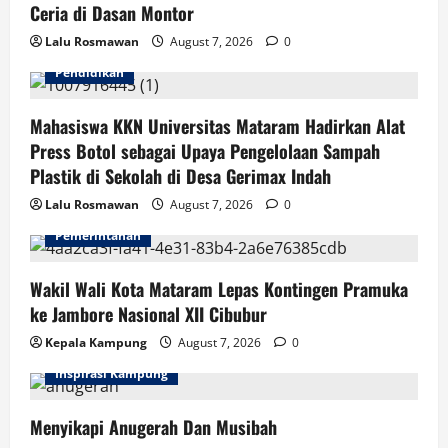
Menetapkan
Ceria di Dasan Montor
Marga
Harun
Lalu Rosmawan
August 7, 2026
0
Dan
Ruhaiman
Sebagai
Pendidikan
Tersangka
Mahasiswa KKN Universitas Mataram Hadirkan Alat
Press Botol sebagai Upaya Pengelolaan Sampah
Plastik di Sekolah di Desa Gerimax Indah
Lalu Rosmawan
August 7, 2026
0
Pemerintahan
Wakil Wali Kota Mataram Lepas Kontingen Pramuka
ke Jambore Nasional XII Cibubur
Kepala Kampung
August 7, 2026
0
Inspirasi Kampung
Menyikapi Anugerah Dan Musibah