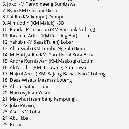
6. Joko KM Panto daeng Sumbawa
7. Ryan KM Gempar Bima
8. Faidin (KM kempo) Dompu
9. Alimuddin (KM Maluk) KSB
10. Randal Patisamba (KM Rampak Nulang)
11. Ibrahim Arifin (KM Rensing Bat) Lotim
12. Yakub (KM SasakTulen) Lobar
13. Alamsyah (KM Tembe Nggoli) Bima
14. M. Hariyadin (KM. Sarei Ndai Kota Bima
15. Andre Kurniawan (KM.Masbagik) Lotim
16. Ali Nurdin (KM. Taliwang) Sumbawa
17. Hajrul Azmi ( KM. Sajang Bawak Nao ) Loteng
18. Desa Wisata Masmas Loteng
19. Abdul Satar Lobar
20. Nurrosyidah Yusuf
21. Masyhuri (sambang kampung),
22. Joko Pitoyo,
23. Asep KM Lobar,
24. Abu Ikbal,
25. Romo.