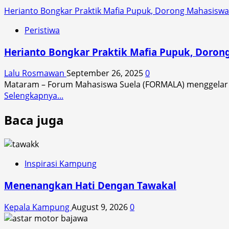
Herianto Bongkar Praktik Mafia Pupuk, Dorong Mahasiswa 
Peristiwa
Herianto Bongkar Praktik Mafia Pupuk, Dorong
Lalu Rosmawan
September 26, 2025
0
Mataram – Forum Mahasiswa Suela (FORMALA) menggelar dis
Read
Selengkapnya...
more
Baca juga
about
Herianto
Bongkar
Praktik
Mafia
Inspirasi Kampung
Pupuk,
Menenangkan Hati Dengan Tawakal
Dorong
Mahasiswa
Kepala Kampung
August 9, 2026
0
Jadi
Pengawas