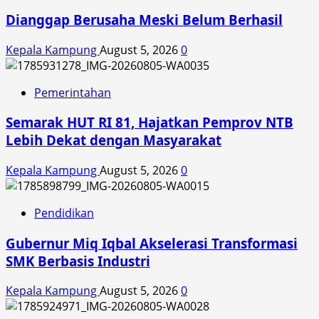
Solusi
Dianggap Berusaha Meski Belum Berhasil
Ramah
Lingkungan
Kepala Kampung
August 5, 2026
0
dan
Gaya
Hidup
Pemerintahan
Gen
Z
Semarak HUT RI 81, Hajatkan Pemprov NTB
Lebih Dekat dengan Masyarakat
Kepala Kampung
August 5, 2026
0
Pendidikan
Gubernur Miq Iqbal Akselerasi Transformasi
SMK Berbasis Industri
Kepala Kampung
August 5, 2026
0