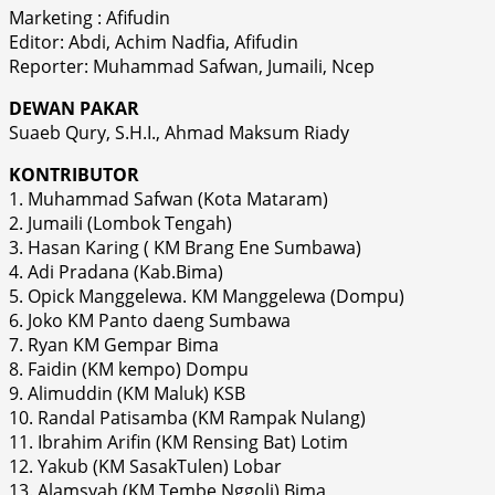
Marketing : Afifudin
Editor: Abdi, Achim Nadfia, Afifudin
Reporter: Muhammad Safwan, Jumaili, Ncep
DEWAN PAKAR
Suaeb Qury, S.H.I., Ahmad Maksum Riady
KONTRIBUTOR
1. Muhammad Safwan (Kota Mataram)
2. Jumaili (Lombok Tengah)
3. Hasan Karing ( KM Brang Ene Sumbawa)
4. Adi Pradana (Kab.Bima)
5. Opick Manggelewa. KM Manggelewa (Dompu)
6. Joko KM Panto daeng Sumbawa
7. Ryan KM Gempar Bima
8. Faidin (KM kempo) Dompu
9. Alimuddin (KM Maluk) KSB
10. Randal Patisamba (KM Rampak Nulang)
11. Ibrahim Arifin (KM Rensing Bat) Lotim
12. Yakub (KM SasakTulen) Lobar
13. Alamsyah (KM Tembe Nggoli) Bima