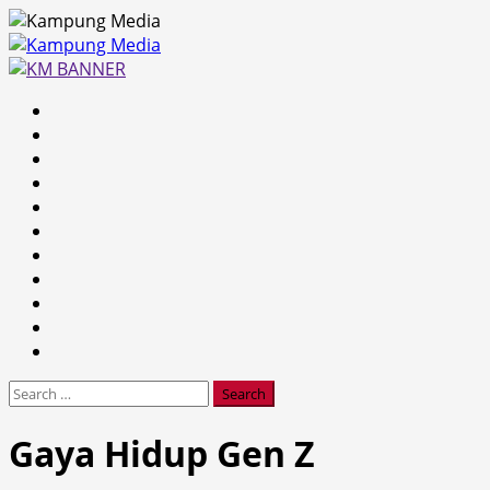
Skip
to
content
Primary
Menu
Search
for:
Gaya Hidup Gen Z