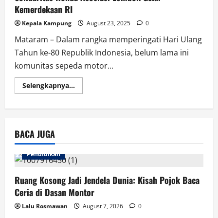
Kemerdekaan RI
Kepala Kampung
August 23, 2025
0
Mataram – Dalam rangka memperingati Hari Ulang
Tahun ke-80 Republik Indonesia, belum lama ini
komunitas sepeda motor...
Read
Selengkapnya...
more
about
Solidaritas
Honda
Asosiasi
Lombok
BACA JUGA
Gelar
Kemerdekaan
RI
Pendidikan
Ruang Kosong Jadi Jendela Dunia: Kisah Pojok Baca
Ceria di Dasan Montor
Lalu Rosmawan
August 7, 2026
0