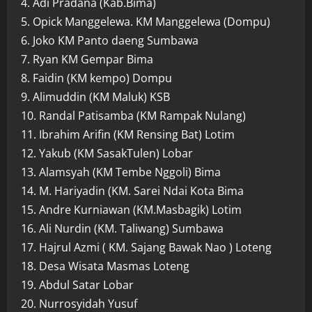
4. Adi Pradana (Kab.Bima)
5. Opick Manggelewa. KM Manggelewa (Dompu)
6. Joko KM Panto daeng Sumbawa
7. Ryan KM Gempar Bima
8. Faidin (KM kempo) Dompu
9. Alimuddin (KM Maluk) KSB
10. Randal Patisamba (KM Rampak Nulang)
11. Ibrahim Arifin (KM Rensing Bat) Lotim
12. Yakub (KM SasakTulen) Lobar
13. Alamsyah (KM Tembe Nggoli) Bima
14. M. Hariyadin (KM. Sarei Ndai Kota Bima
15. Andre Kurniawan (KM.Masbagik) Lotim
16. Ali Nurdin (KM. Taliwang) Sumbawa
17. Hajrul Azmi ( KM. Sajang Bawak Nao ) Loteng
18. Desa Wisata Masmas Loteng
19. Abdul Satar Lobar
20. Nurrosyidah Yusuf