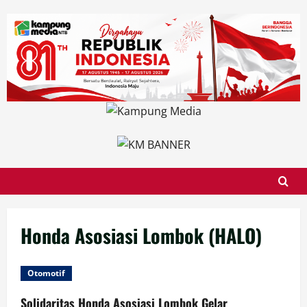
Skip
to
content
Honda Asosiasi Lombok (HALO)
Otomotif
Solidaritas Honda Asosiasi Lombok Gelar