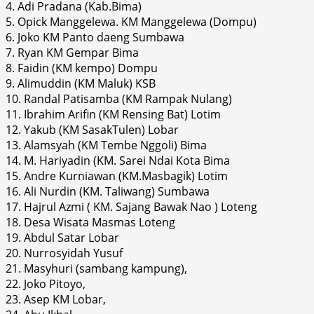
4. Adi Pradana (Kab.Bima)
5. Opick Manggelewa. KM Manggelewa (Dompu)
6. Joko KM Panto daeng Sumbawa
7. Ryan KM Gempar Bima
8. Faidin (KM kempo) Dompu
9. Alimuddin (KM Maluk) KSB
10. Randal Patisamba (KM Rampak Nulang)
11. Ibrahim Arifin (KM Rensing Bat) Lotim
12. Yakub (KM SasakTulen) Lobar
13. Alamsyah (KM Tembe Nggoli) Bima
14. M. Hariyadin (KM. Sarei Ndai Kota Bima
15. Andre Kurniawan (KM.Masbagik) Lotim
16. Ali Nurdin (KM. Taliwang) Sumbawa
17. Hajrul Azmi ( KM. Sajang Bawak Nao ) Loteng
18. Desa Wisata Masmas Loteng
19. Abdul Satar Lobar
20. Nurrosyidah Yusuf
21. Masyhuri (sambang kampung),
22. Joko Pitoyo,
23. Asep KM Lobar,