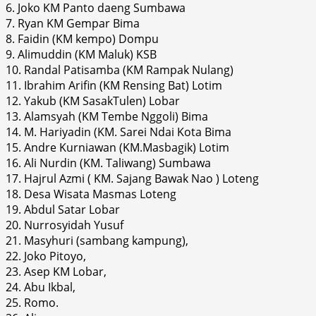
6. Joko KM Panto daeng Sumbawa
7. Ryan KM Gempar Bima
8. Faidin (KM kempo) Dompu
9. Alimuddin (KM Maluk) KSB
10. Randal Patisamba (KM Rampak Nulang)
11. Ibrahim Arifin (KM Rensing Bat) Lotim
12. Yakub (KM SasakTulen) Lobar
13. Alamsyah (KM Tembe Nggoli) Bima
14. M. Hariyadin (KM. Sarei Ndai Kota Bima
15. Andre Kurniawan (KM.Masbagik) Lotim
16. Ali Nurdin (KM. Taliwang) Sumbawa
17. Hajrul Azmi ( KM. Sajang Bawak Nao ) Loteng
18. Desa Wisata Masmas Loteng
19. Abdul Satar Lobar
20. Nurrosyidah Yusuf
21. Masyhuri (sambang kampung),
22. Joko Pitoyo,
23. Asep KM Lobar,
24. Abu Ikbal,
25. Romo.