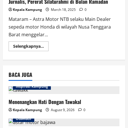
Jurnalis, Pererat Silaturahmi di Bulan Ramadan
Kepala Kampung
March 18, 2025
0
Mataram – Astra Motor NTB selaku Main Dealer
sepeda motor Honda di wilayah Nusa Tenggara
Barat menggelar...
Read
Selengkapnya...
more
about
Astra
Motor
NTB
Gelar
BACA JUGA
Buka
Puasa
Bersama
Jurnalis,
Inspirasi Kampung
Pererat
Silaturahmi
di
Menenangkan Hati Dengan Tawakal
Bulan
Ramadan
Kepala Kampung
August 9, 2026
0
Otomotif