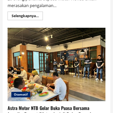
merasakan pengalaman...
Read
Selengkapnya...
more
about
Keseruan
New
Honda
PCX
160
Media
Exploration
Otomotif
Astra Motor NTB Gelar Buka Puasa Bersama