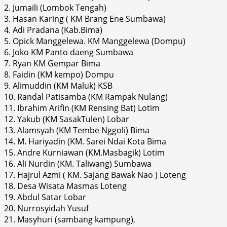
2. Jumaili (Lombok Tengah)
3. Hasan Karing ( KM Brang Ene Sumbawa)
4. Adi Pradana (Kab.Bima)
5. Opick Manggelewa. KM Manggelewa (Dompu)
6. Joko KM Panto daeng Sumbawa
7. Ryan KM Gempar Bima
8. Faidin (KM kempo) Dompu
9. Alimuddin (KM Maluk) KSB
10. Randal Patisamba (KM Rampak Nulang)
11. Ibrahim Arifin (KM Rensing Bat) Lotim
12. Yakub (KM SasakTulen) Lobar
13. Alamsyah (KM Tembe Nggoli) Bima
14. M. Hariyadin (KM. Sarei Ndai Kota Bima
15. Andre Kurniawan (KM.Masbagik) Lotim
16. Ali Nurdin (KM. Taliwang) Sumbawa
17. Hajrul Azmi ( KM. Sajang Bawak Nao ) Loteng
18. Desa Wisata Masmas Loteng
19. Abdul Satar Lobar
20. Nurrosyidah Yusuf
21. Masyhuri (sambang kampung),