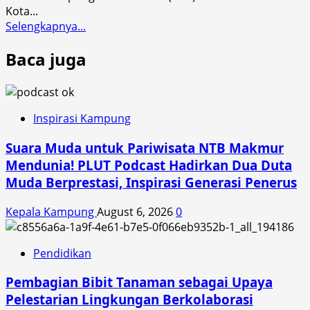
Kota...
Read
Selengkapnya...
more
Baca juga
about
Setiap
Jam
Pulang
Sekolah,
Inspirasi Kampung
Siswa
Suara Muda untuk Pariwisata NTB Makmur
Siswi
Wajib
Mendunia! PLUT Podcast Hadirkan Dua Duta
Bawa
Muda Berprestasi, Inspirasi Generasi Penerus
Karcis
Sampah
Kepala Kampung
August 6, 2026
0
Pendidikan
Pembagian Bibit Tanaman sebagai Upaya
Pelestarian Lingkungan Berkolaborasi