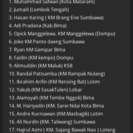
1. Muhammad Safwan (Kota Mataram)
2. Jumaili (Lombok Tengah)
3. Hasan Karing ( KM Brang Ene Sumbawa)
4. Adi Pradana (Kab.Bima)
5. Opick Manggelewa. KM Manggelewa (Dompu)
6. Joko KM Panto daeng Sumbawa
7. Ryan KM Gempar Bima
8. Faidin (KM kempo) Dompu
9. Alimuddin (KM Maluk) KSB
10. Randal Patisamba (KM Rampak Nulang)
11. Ibrahim Arifin (KM Rensing Bat) Lotim
12. Yakub (KM SasakTulen) Lobar
13. Alamsyah (KM Tembe Nggoli) Bima
14. M. Hariyadin (KM. Sarei Ndai Kota Bima
15. Andre Kurniawan (KM.Masbagik) Lotim
16. Ali Nurdin (KM. Taliwang) Sumbawa
17. Hajrul Azmi ( KM. Sajang Bawak Nao ) Loteng