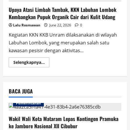
Upaya Atasi Limbah Tambak, KKN Labuhan Lombok
Kembangkan Pupuk Organik Cair dari Kulit Udang
Lalu Rosmawan
June 22, 2026
0
Kegiatan KKN KKB Unram dilaksanakan di wilayah
Labuhan Lombok, yang merupakan salah satu
kawasan pesisir dengan aktivitas...
Read
Selengkapnya...
more
about
Upaya
Atasi
Limbah
Tambak,
BACA JUGA
KKN
Labuhan
Lombok
Kembangkan
Pemerintahan
Pupuk
Organik
Cair
Wakil Wali Kota Mataram Lepas Kontingen Pramuka
dari
Kulit
ke Jambore Nasional XII Cibubur
Udang