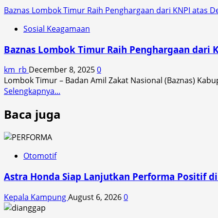
Baznas Lombok Timur Raih Penghargaan dari KNPI atas D
Sosial Keagamaan
Baznas Lombok Timur Raih Penghargaan dari K
km_rb
December 8, 2025
0
Lombok Timur – Badan Amil Zakat Nasional (Baznas) Ka
Read
Selengkapnya...
more
Baca juga
about
Baznas
Lombok
Timur
Raih
Otomotif
Penghargaan
Astra Honda Siap Lanjutkan Performa Positif 
dari
KNPI
Kepala Kampung
August 6, 2026
0
atas
Dedikasi