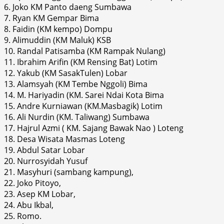
6. Joko KM Panto daeng Sumbawa
7. Ryan KM Gempar Bima
8. Faidin (KM kempo) Dompu
9. Alimuddin (KM Maluk) KSB
10. Randal Patisamba (KM Rampak Nulang)
11. Ibrahim Arifin (KM Rensing Bat) Lotim
12. Yakub (KM SasakTulen) Lobar
13. Alamsyah (KM Tembe Nggoli) Bima
14. M. Hariyadin (KM. Sarei Ndai Kota Bima
15. Andre Kurniawan (KM.Masbagik) Lotim
16. Ali Nurdin (KM. Taliwang) Sumbawa
17. Hajrul Azmi ( KM. Sajang Bawak Nao ) Loteng
18. Desa Wisata Masmas Loteng
19. Abdul Satar Lobar
20. Nurrosyidah Yusuf
21. Masyhuri (sambang kampung),
22. Joko Pitoyo,
23. Asep KM Lobar,
24. Abu Ikbal,
25. Romo.