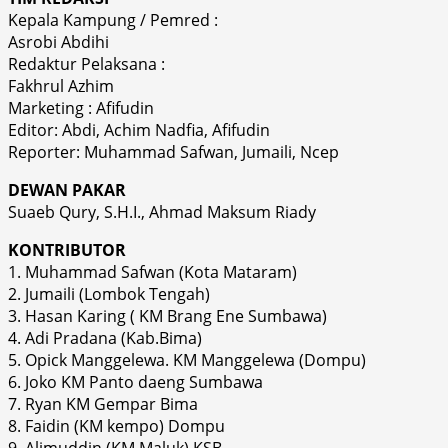
Kepala Kampung / Pemred :
Asrobi Abdihi
Redaktur Pelaksana :
Fakhrul Azhim
Marketing : Afifudin
Editor: Abdi, Achim Nadfia, Afifudin
Reporter: Muhammad Safwan, Jumaili, Ncep
DEWAN PAKAR
Suaeb Qury, S.H.I., Ahmad Maksum Riady
KONTRIBUTOR
1. Muhammad Safwan (Kota Mataram)
2. Jumaili (Lombok Tengah)
3. Hasan Karing ( KM Brang Ene Sumbawa)
4. Adi Pradana (Kab.Bima)
5. Opick Manggelewa. KM Manggelewa (Dompu)
6. Joko KM Panto daeng Sumbawa
7. Ryan KM Gempar Bima
8. Faidin (KM kempo) Dompu
9. Alimuddin (KM Maluk) KSB