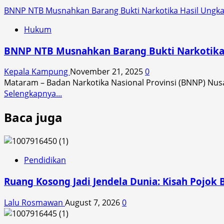
BNNP NTB Musnahkan Barang Bukti Narkotika Hasil Ungk
Hukum
BNNP NTB Musnahkan Barang Bukti Narkotika 
Kepala Kampung
November 21, 2025
0
Mataram – Badan Narkotika Nasional Provinsi (BNNP) Nus
Read
Selengkapnya...
more
Baca juga
about
BNNP
NTB
Musnahkan
Barang
Pendidikan
Bukti
Ruang Kosong Jadi Jendela Dunia: Kisah Pojok 
Narkotika
Hasil
Lalu Rosmawan
August 7, 2026
0
Ungkap
Dua