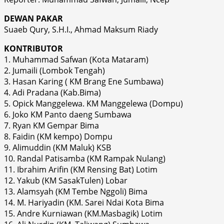
DEWAN PAKAR
Suaeb Qury, S.H.I., Ahmad Maksum Riady
KONTRIBUTOR
1. Muhammad Safwan (Kota Mataram)
2. Jumaili (Lombok Tengah)
3. Hasan Karing ( KM Brang Ene Sumbawa)
4. Adi Pradana (Kab.Bima)
5. Opick Manggelewa. KM Manggelewa (Dompu)
6. Joko KM Panto daeng Sumbawa
7. Ryan KM Gempar Bima
8. Faidin (KM kempo) Dompu
9. Alimuddin (KM Maluk) KSB
10. Randal Patisamba (KM Rampak Nulang)
11. Ibrahim Arifin (KM Rensing Bat) Lotim
12. Yakub (KM SasakTulen) Lobar
13. Alamsyah (KM Tembe Nggoli) Bima
14. M. Hariyadin (KM. Sarei Ndai Kota Bima
15. Andre Kurniawan (KM.Masbagik) Lotim