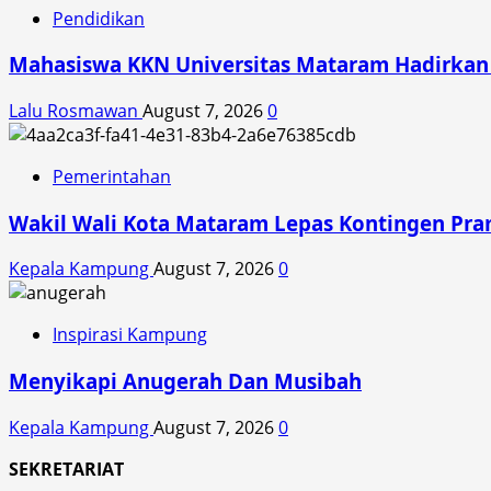
Kasus
Pendidikan
Selama
Oktober
Mahasiswa KKN Universitas Mataram Hadirkan A
2025
Lalu Rosmawan
August 7, 2026
0
Pemerintahan
Wakil Wali Kota Mataram Lepas Kontingen Pra
Kepala Kampung
August 7, 2026
0
Inspirasi Kampung
Menyikapi Anugerah Dan Musibah
Kepala Kampung
August 7, 2026
0
SEKRETARIAT