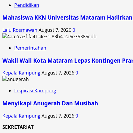
Pangan
Pendidikan
Keluarga
di
Mahasiswa KKN Universitas Mataram Hadirkan A
Lahan
Terbatas
Lalu Rosmawan
August 7, 2026
0
untuk
Cegah
Stunting
Pemerintahan
Wakil Wali Kota Mataram Lepas Kontingen Pra
Kepala Kampung
August 7, 2026
0
Inspirasi Kampung
Menyikapi Anugerah Dan Musibah
Kepala Kampung
August 7, 2026
0
SEKRETARIAT