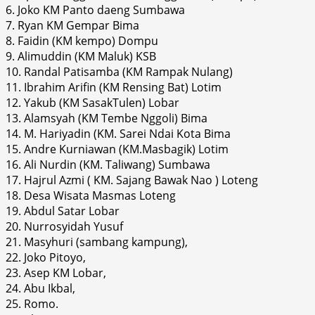
6. Joko KM Panto daeng Sumbawa
7. Ryan KM Gempar Bima
8. Faidin (KM kempo) Dompu
9. Alimuddin (KM Maluk) KSB
10. Randal Patisamba (KM Rampak Nulang)
11. Ibrahim Arifin (KM Rensing Bat) Lotim
12. Yakub (KM SasakTulen) Lobar
13. Alamsyah (KM Tembe Nggoli) Bima
14. M. Hariyadin (KM. Sarei Ndai Kota Bima
15. Andre Kurniawan (KM.Masbagik) Lotim
16. Ali Nurdin (KM. Taliwang) Sumbawa
17. Hajrul Azmi ( KM. Sajang Bawak Nao ) Loteng
18. Desa Wisata Masmas Loteng
19. Abdul Satar Lobar
20. Nurrosyidah Yusuf
21. Masyhuri (sambang kampung),
22. Joko Pitoyo,
23. Asep KM Lobar,
24. Abu Ikbal,
25. Romo.