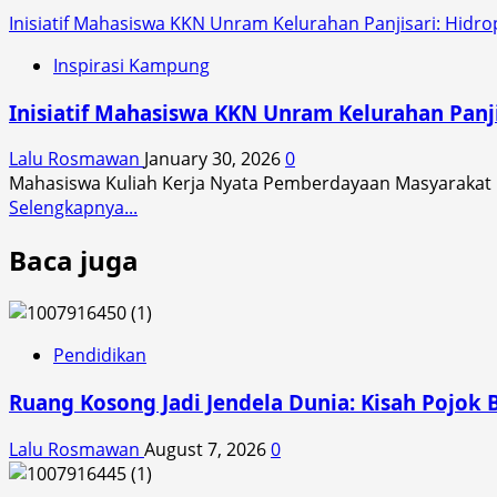
Inisiatif Mahasiswa KKN Unram Kelurahan Panjisari: Hidro
Inspirasi Kampung
Inisiatif Mahasiswa KKN Unram Kelurahan Panji
Lalu Rosmawan
January 30, 2026
0
Mahasiswa Kuliah Kerja Nyata Pemberdayaan Masyarakat D
Read
Selengkapnya...
more
Baca juga
about
Inisiatif
Mahasiswa
KKN
Unram
Pendidikan
Kelurahan
Ruang Kosong Jadi Jendela Dunia: Kisah Pojok 
Panjisari:
Hidroponik
Lalu Rosmawan
August 7, 2026
0
sebagai
Solusi