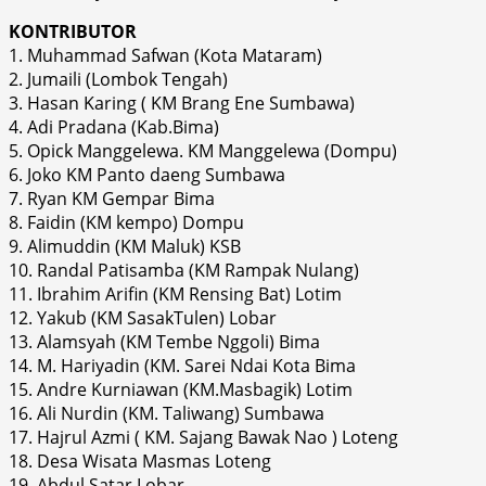
KONTRIBUTOR
1. Muhammad Safwan (Kota Mataram)
2. Jumaili (Lombok Tengah)
3. Hasan Karing ( KM Brang Ene Sumbawa)
4. Adi Pradana (Kab.Bima)
5. Opick Manggelewa. KM Manggelewa (Dompu)
6. Joko KM Panto daeng Sumbawa
7. Ryan KM Gempar Bima
8. Faidin (KM kempo) Dompu
9. Alimuddin (KM Maluk) KSB
10. Randal Patisamba (KM Rampak Nulang)
11. Ibrahim Arifin (KM Rensing Bat) Lotim
12. Yakub (KM SasakTulen) Lobar
13. Alamsyah (KM Tembe Nggoli) Bima
14. M. Hariyadin (KM. Sarei Ndai Kota Bima
15. Andre Kurniawan (KM.Masbagik) Lotim
16. Ali Nurdin (KM. Taliwang) Sumbawa
17. Hajrul Azmi ( KM. Sajang Bawak Nao ) Loteng
18. Desa Wisata Masmas Loteng
19. Abdul Satar Lobar