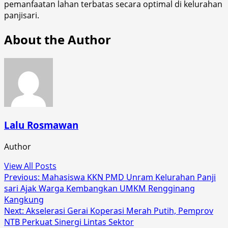
pemanfaatan lahan terbatas secara optimal di kelurahan
panjisari.
About the Author
Lalu Rosmawan
Author
View All Posts
Post
Previous:
Mahasiswa KKN PMD Unram Kelurahan Panji
sari Ajak Warga Kembangkan UMKM Rengginang
navigation
Kangkung
Next:
Akselerasi Gerai Koperasi Merah Putih, Pemprov
NTB Perkuat Sinergi Lintas Sektor