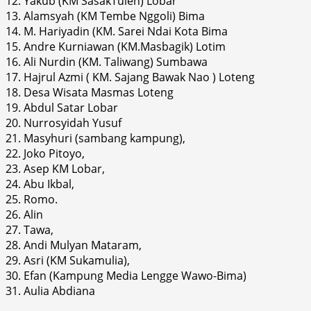
12. Yakub (KM SasakTulen) Lobar
13. Alamsyah (KM Tembe Nggoli) Bima
14. M. Hariyadin (KM. Sarei Ndai Kota Bima
15. Andre Kurniawan (KM.Masbagik) Lotim
16. Ali Nurdin (KM. Taliwang) Sumbawa
17. Hajrul Azmi ( KM. Sajang Bawak Nao ) Loteng
18. Desa Wisata Masmas Loteng
19. Abdul Satar Lobar
20. Nurrosyidah Yusuf
21. Masyhuri (sambang kampung),
22. Joko Pitoyo,
23. Asep KM Lobar,
24. Abu Ikbal,
25. Romo.
26. Alin
27. Tawa,
28. Andi Mulyan Mataram,
29. Asri (KM Sukamulia),
30. Efan (Kampung Media Lengge Wawo-Bima)
31. Aulia Abdiana