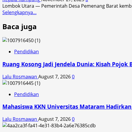
Lombok Utara — Pemerintah Desa Pemenang Barat kemba
Read
Selengkapnya...
more
Baca juga
about
Penguatan
Kapasitas
Pengurus
Sekolah
Pendidikan
Lapang:
Ruang Kosong Jadi Jendela Dunia: Kisah Pojok 
Upaya
Serius
Lalu Rosmawan
August 7, 2026
0
Desa
Pemenang
Barat
Pendidikan
dalam
Pencegahan
Mahasiswa KKN Universitas Mataram Hadirkan A
Perkawinan
Anak
Lalu Rosmawan
August 7, 2026
0
dan
Edukasi