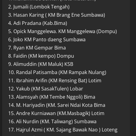
2. Jumaili (Lombok Tengah)
3. Hasan Karing ( KM Brang Ene Sumbawa)
4. Adi Pradana (Kab.Bima)
5. Opick Manggelewa. KM Manggelewa (Dompu)
6. Joko KM Panto daeng Sumbawa
7. Ryan KM Gempar Bima
8. Faidin (KM kempo) Dompu
9. Alimuddin (KM Maluk) KSB
10. Randal Patisamba (KM Rampak Nulang)
11. Ibrahim Arifin (KM Rensing Bat) Lotim
12. Yakub (KM SasakTulen) Lobar
13. Alamsyah (KM Tembe Nggoli) Bima
14. M. Hariyadin (KM. Sarei Ndai Kota Bima
15. Andre Kurniawan (KM.Masbagik) Lotim
16. Ali Nurdin (KM. Taliwang) Sumbawa
17. Hajrul Azmi ( KM. Sajang Bawak Nao ) Loteng