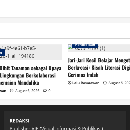
dan
Perlindungan
HAM
Terhadap
Perempuan
dan
Anak
Pendidikan
an
Jari-Jari Kecil Belajar Menge
Berkreasi: Kisah Literasi Digi
Bibit Tanaman sebagai Upaya
Gerimax Indah
 Lingkungan Berkolaborasi
semaian Mandalika
Lalu Rosmawan
August 6, 20
awan
August 6, 2026
0
REDAKSI
Publisher VIP (Visual Informasi & Publikasi)