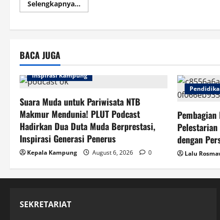
Read
Selengkapnya...
more
about
Mahasiswa
Unram
Laksanakan
PKL
di
BACA JUGA
BNNP
NTB,
Mengamati
Inspirasi Kampung
Secara
Langsung
Pendidik
Proses
Pemberantasan
Suara Muda untuk Pariwisata NTB
Narkotika
Makmur Mendunia! PLUT Podcast
Pembagian 
Hadirkan Dua Duta Muda Berprestasi,
Pelestarian
Inspirasi Generasi Penerus
dengan Per
Kepala Kampung
August 6, 2026
0
Lalu Rosm
SEKRETARIAT