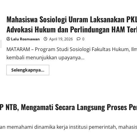
Mahasiswa Sosiologi Unram Laksanakan PK
Advokasi Hukum dan Perlindungan HAM Te
Lalu Rosmawan
April 19, 2026
0
MATARAM – Program Studi Sosiologi Fakultas Hukum, Ilmu
kembali menunjukkan upayanya...
Read
Selengkapnya...
more
about
Mahasiswa
Sosiologi
Unram
Laksanakan
PKL
di
P NTB, Mengamati Secara Langsung Proses Pe
LBH
Apik
NTB
dalam
Memahami
memahami dinamika kerja institusi pemerintah, mahasiswa
Advokasi
Hukum