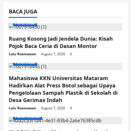
NTB
Gandeng
BACA JUGA
Polres
Mataram,
Jasa
Raharja,
Pendidikan
dan
UIN
Mataram
Ruang Kosong Jadi Jendela Dunia: Kisah
Gelar
Seminar
Pojok Baca Ceria di Dasan Montor
Keselamatan
Berkendara
Lalu Rosmawan
August 7, 2026
0
untuk
Gen
Pendidikan
Z
Mahasiswa KKN Universitas Mataram
Hadirkan Alat Press Botol sebagai Upaya
Pengelolaan Sampah Plastik di Sekolah di
Desa Gerimax Indah
Lalu Rosmawan
August 7, 2026
0
Pemerintahan