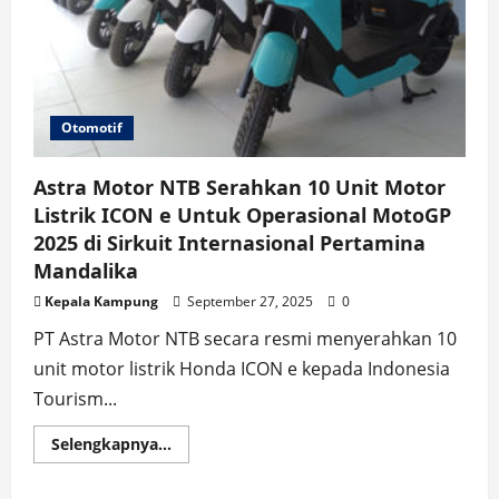
Dukung
Operasional
ITDC
Mandalika
Sambut
MotoGP
2025
Otomotif
Astra Motor NTB Serahkan 10 Unit Motor
Listrik ICON e Untuk Operasional MotoGP
2025 di Sirkuit Internasional Pertamina
Mandalika
Kepala Kampung
September 27, 2025
0
PT Astra Motor NTB secara resmi menyerahkan 10
unit motor listrik Honda ICON e kepada Indonesia
Tourism...
Read
Selengkapnya...
more
about
Astra