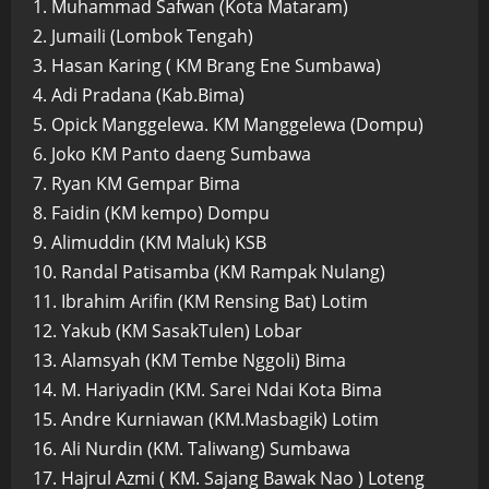
1. Muhammad Safwan (Kota Mataram)
2. Jumaili (Lombok Tengah)
3. Hasan Karing ( KM Brang Ene Sumbawa)
4. Adi Pradana (Kab.Bima)
5. Opick Manggelewa. KM Manggelewa (Dompu)
6. Joko KM Panto daeng Sumbawa
7. Ryan KM Gempar Bima
8. Faidin (KM kempo) Dompu
9. Alimuddin (KM Maluk) KSB
10. Randal Patisamba (KM Rampak Nulang)
11. Ibrahim Arifin (KM Rensing Bat) Lotim
12. Yakub (KM SasakTulen) Lobar
13. Alamsyah (KM Tembe Nggoli) Bima
14. M. Hariyadin (KM. Sarei Ndai Kota Bima
15. Andre Kurniawan (KM.Masbagik) Lotim
16. Ali Nurdin (KM. Taliwang) Sumbawa
17. Hajrul Azmi ( KM. Sajang Bawak Nao ) Loteng