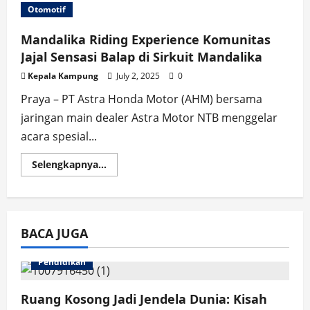
Motor
Otomotif
NTB
Serahkan
10
Mandalika Riding Experience Komunitas
Unit
Motor
Jajal Sensasi Balap di Sirkuit Mandalika
Listrik
ICON
Kepala Kampung
July 2, 2025
0
e
Untuk
Praya – PT Astra Honda Motor (AHM) bersama
Operasional
MotoGP
jaringan main dealer Astra Motor NTB menggelar
2025
di
acara spesial...
Sirkuit
Internasional
Pertamina
Read
Selengkapnya...
Mandalika
more
about
Mandalika
Riding
Experience
Komunitas
BACA JUGA
Jajal
Sensasi
Balap
di
Pendidikan
Sirkuit
Mandalika
Ruang Kosong Jadi Jendela Dunia: Kisah