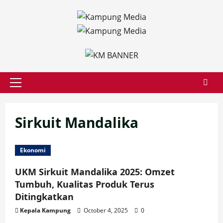
Skip
to
content
Primary
Menu
Sirkuit Mandalika
Ekonomi
UKM Sirkuit Mandalika 2025: Omzet
Tumbuh, Kualitas Produk Terus
Ditingkatkan
Kepala Kampung
October 4, 2025
0