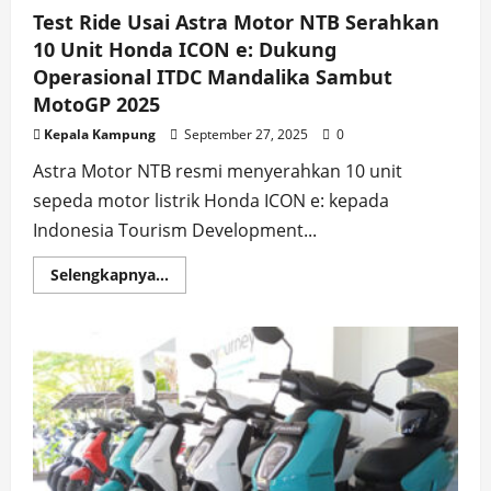
Test Ride Usai Astra Motor NTB Serahkan
10 Unit Honda ICON e: Dukung
Operasional ITDC Mandalika Sambut
MotoGP 2025
Kepala Kampung
September 27, 2025
0
Astra Motor NTB resmi menyerahkan 10 unit
sepeda motor listrik Honda ICON e: kepada
Indonesia Tourism Development...
Read
Selengkapnya...
more
about
Test
Ride
Usai
Astra
Motor
NTB
Serahkan
10
Unit
Honda
ICON
e: