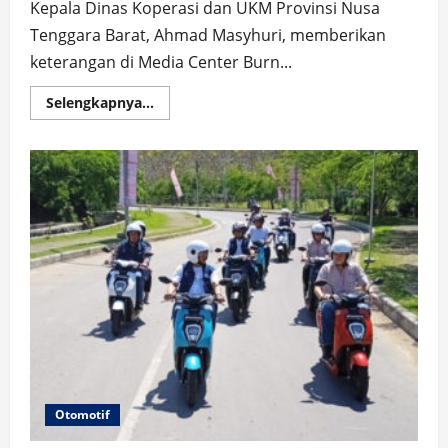
Kepala Dinas Koperasi dan UKM Provinsi Nusa
Tenggara Barat, Ahmad Masyhuri, memberikan
keterangan di Media Center Burn...
Read
Selengkapnya...
more
about
UKM
Sirkuit
Mandalika
2025:
Omzet
Tumbuh,
Kualitas
Produk
Terus
Ditingkatkan
Otomotif