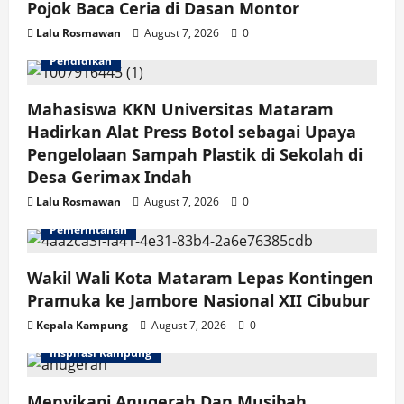
Pojok Baca Ceria di Dasan Montor
Lalu Rosmawan
August 7, 2026
0
Pendidikan
Mahasiswa KKN Universitas Mataram
Hadirkan Alat Press Botol sebagai Upaya
Pengelolaan Sampah Plastik di Sekolah di
Desa Gerimax Indah
Lalu Rosmawan
August 7, 2026
0
Pemerintahan
Wakil Wali Kota Mataram Lepas Kontingen
Pramuka ke Jambore Nasional XII Cibubur
Kepala Kampung
August 7, 2026
0
Inspirasi Kampung
Menyikapi Anugerah Dan Musibah