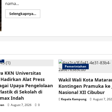
nama...
Read
Selengkapnya...
more
about
UMKM
Kuliner
Binaan
Astra
Motor
NTB
di
Mataram:
Sate
dan
Tongseng
an
Bu
Tris
Pemerintahan
Solo
a KKN Universitas
Jadi
Andalan
Hadirkan Alat Press
Wakil Wali Kota Matar
agai Upaya Pengelolaan
Kontingen Pramuka ke
astik di Sekolah di
Nasional XII Cibubur
imax Indah
Kepala Kampung
August 7, 20
wan
August 7, 2026
0