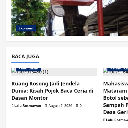
Ekonomi
BACA JUGA
Pendidikan
Pendidik
Ruang Kosong Jadi Jendela
Mahasisw
Dunia: Kisah Pojok Baca Ceria di
Mataram 
Dasan Montor
Botol seb
Sampah Pl
Lalu Rosmawan
August 7, 2026
0
Desa Ger
Lalu Rosma