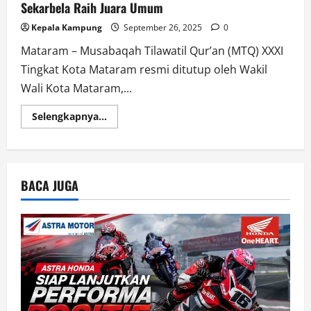
Sekarbela Raih Juara Umum
Kepala Kampung
September 26, 2025
0
Mataram – Musabaqah Tilawatil Qur’an (MTQ) XXXI
Tingkat Kota Mataram resmi ditutup oleh Wakil
Wali Kota Mataram,...
Read
Selengkapnya...
more
about
MTQ
XXXI
Kota
Mataram
BACA JUGA
Resmi
Ditutup,
Kecamatan
Sekarbela
Raih
Juara
Umum