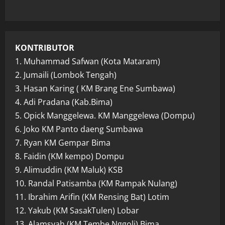
KONTRIBUTOR
1. Muhammad Safwan (Kota Mataram)
2. Jumaili (Lombok Tengah)
3. Hasan Karing ( KM Brang Ene Sumbawa)
4. Adi Pradana (Kab.Bima)
5. Opick Manggelewa. KM Manggelewa (Dompu)
6. Joko KM Panto daeng Sumbawa
7. Ryan KM Gempar Bima
8. Faidin (KM kempo) Dompu
9. Alimuddin (KM Maluk) KSB
10. Randal Patisamba (KM Rampak Nulang)
11. Ibrahim Arifin (KM Rensing Bat) Lotim
12. Yakub (KM SasakTulen) Lobar
13. Alamsyah (KM Tembe Nggoli) Bima