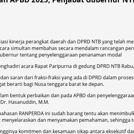
iasi kinerja perangkat daerah dan DPRD NTB yang telah m
secara simultan membahas secara mendalam rancangan pe
 Gubernur tentang penyelenggaraan penanaman modal
nghadiri acara Rapat Paripurna di gedung DPRD NTB Rabu, 
k dan saran dari fraksi-fraksi yang ada di DPRD dalam p
at berarti bagi Nusa tenggara barat ke depan.
i dalam bentuk perbaikan dan pada APBD dan penyelenggara
Dr. Hasanuddin, M.M.
embahasan RANPERDA ini sudah barang tentu akan menimb
 menyelaraskan dan menyamakan pemahaman, sehingga terca
ngginya komitmen dan kesamaan sikap antara eksekutif dan 