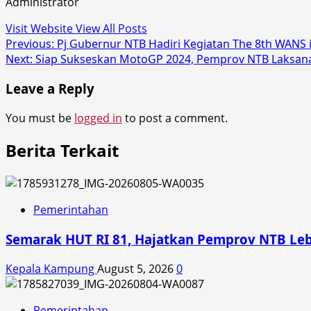
Administrator
Visit Website
View All Posts
Post
Previous:
Pj Gubernur NTB Hadiri Kegiatan The 8th WANS 
Next:
Siap Sukseskan MotoGP 2024, Pemprov NTB Laksana
navigation
Leave a Reply
You must be
logged in
to post a comment.
Berita Terkait
Pemerintahan
Semarak HUT RI 81, Hajatkan Pemprov NTB Le
Kepala Kampung
August 5, 2026
0
Pemerintahan