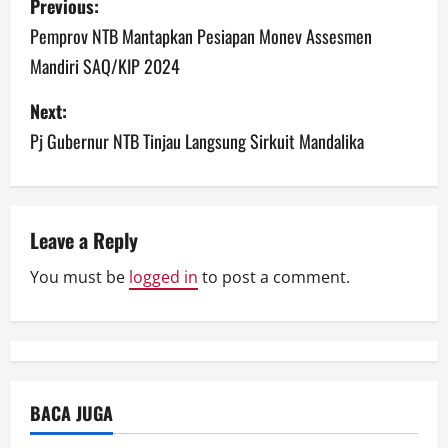
Previous:
o
Pemprov NTB Mantapkan Pesiapan Monev Assesmen
Mandiri SAQ/KIP 2024
s
Next:
t
Pj Gubernur NTB Tinjau Langsung Sirkuit Mandalika
n
a
v
Leave a Reply
You must be
logged in
to post a comment.
i
g
a
t
BACA JUGA