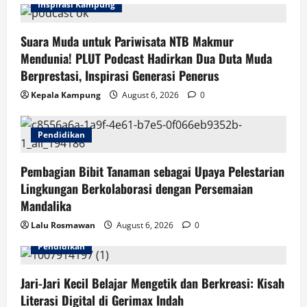
i
Inspirasi Kampung
o
Suara Muda untuk Pariwisata NTB Makmur
n
Mendunia! PLUT Podcast Hadirkan Dua Duta Muda
Berprestasi, Inspirasi Generasi Penerus
Kepala Kampung
August 6, 2026
0
Pendidikan
Pembagian Bibit Tanaman sebagai Upaya Pelestarian
Lingkungan Berkolaborasi dengan Persemaian
Mandalika
Lalu Rosmawan
August 6, 2026
0
Pendidikan
Jari-Jari Kecil Belajar Mengetik dan Berkreasi: Kisah
Literasi Digital di Gerimax Indah