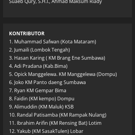
Suaeb Qury, S.H.I., Ahmad Maksum Riady
KONTRIBUTOR
1. Muhammad Safwan (Kota Mataram)
2. Jumaili (Lombok Tengah)
3. Hasan Karing ( KM Brang Ene Sumbawa)
4. Adi Pradana (Kab.Bima)
5. Opick Manggelewa. KM Manggelewa (Dompu)
6. Joko KM Panto daeng Sumbawa
7. Ryan KM Gempar Bima
8. Faidin (KM kempo) Dompu
9. Alimuddin (KM Maluk) KSB
10. Randal Patisamba (KM Rampak Nulang)
11. Ibrahim Arifin (KM Rensing Bat) Lotim
12. Yakub (KM SasakTulen) Lobar