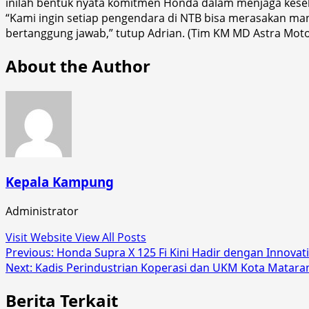
inilah bentuk nyata komitmen Honda dalam menjaga kes
“Kami ingin setiap pengendara di NTB bisa merasakan ma
bertanggung jawab,” tutup Adrian. (Tim KM MD Astra Mot
About the Author
Kepala Kampung
Administrator
Visit Website
View All Posts
Post
Previous:
Honda Supra X 125 Fi Kini Hadir dengan Innova
Next:
Kadis Perindustrian Koperasi dan UKM Kota Matar
navigation
Berita Terkait