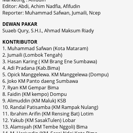
Editor: Abdi, Achim Nadfia, Afifudin
Reporter: Muhammad Safwan, Jumaili, Ncep
DEWAN PAKAR
Suaeb Qury, S.H.I., Ahmad Maksum Riady
KONTRIBUTOR
1. Muhammad Safwan (Kota Mataram)
2. Jumaili (Lombok Tengah)
3. Hasan Karing ( KM Brang Ene Sumbawa)
4. Adi Pradana (Kab.Bima)
5. Opick Manggelewa. KM Manggelewa (Dompu)
6. Joko KM Panto daeng Sumbawa
7. Ryan KM Gempar Bima
8. Faidin (KM kempo) Dompu
9. Alimuddin (KM Maluk) KSB
10. Randal Patisamba (KM Rampak Nulang)
11. Ibrahim Arifin (KM Rensing Bat) Lotim
12. Yakub (KM SasakTulen) Lobar
13. Alamsyah (KM Tembe Nggoli) Bima