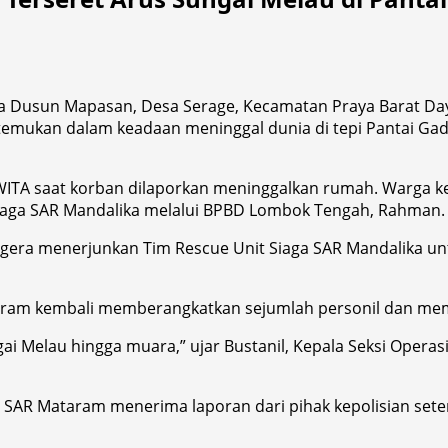
 Dusun Mapasan, Desa Serage, Kecamatan Praya Barat Daya
itemukan dalam keadaan meninggal dunia di tepi Pantai Gad
0 WITA saat korban dilaporkan meninggalkan rumah. Warga 
Siaga SAR Mandalika melalui BPBD Lombok Tengah, Rahman.
gera menerjunkan Tim Rescue Unit Siaga SAR Mandalika untu
taram kembali memberangkatkan sejumlah personil dan memp
i Melau hingga muara,” ujar Bustanil, Kepala Seksi Operas
r SAR Mataram menerima laporan dari pihak kepolisian setem