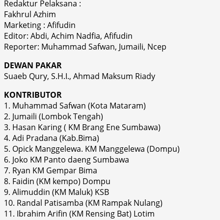
Redaktur Pelaksana :
Fakhrul Azhim
Marketing : Afifudin
Editor: Abdi, Achim Nadfia, Afifudin
Reporter: Muhammad Safwan, Jumaili, Ncep
DEWAN PAKAR
Suaeb Qury, S.H.I., Ahmad Maksum Riady
KONTRIBUTOR
1. Muhammad Safwan (Kota Mataram)
2. Jumaili (Lombok Tengah)
3. Hasan Karing ( KM Brang Ene Sumbawa)
4. Adi Pradana (Kab.Bima)
5. Opick Manggelewa. KM Manggelewa (Dompu)
6. Joko KM Panto daeng Sumbawa
7. Ryan KM Gempar Bima
8. Faidin (KM kempo) Dompu
9. Alimuddin (KM Maluk) KSB
10. Randal Patisamba (KM Rampak Nulang)
11. Ibrahim Arifin (KM Rensing Bat) Lotim