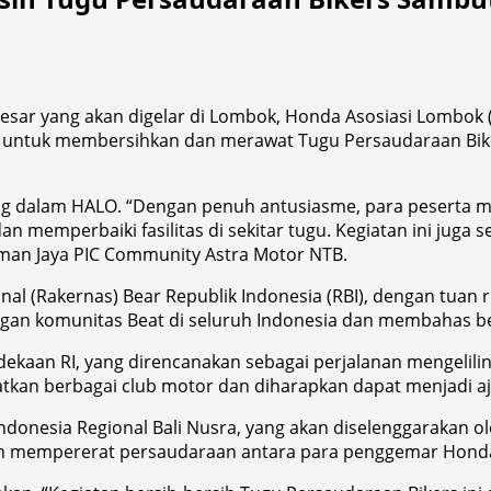
esar yang akan digelar di Lombok, Honda Asosiasi Lombok
an untuk membersihkan dan merawat Tugu Persaudaraan Bike
bung dalam HALO. “Dengan penuh antusiasme, para peserta 
dan memperbaiki fasilitas di sekitar tugu. Kegiatan ini jug
Wiman Jaya PIC Community Astra Motor NTB.
nal (Rakernas) Bear Republik Indonesia (RBI), dengan tuan
ingan komunitas Beat di seluruh Indonesia dan membahas 
dekaan RI, yang direncanakan sebagai perjalanan mengelil
atkan berbagai club motor dan diharapkan dapat menjadi a
donesia Regional Bali Nusra, yang akan diselenggarakan o
n mempererat persaudaraan antara para penggemar Honda 