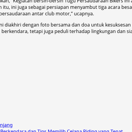
kan, “Kegiatan bersih-bersih Tugu Persaudaraan Bikers ini
in itu, ini juga sebagai persiapan menyambut tiga acara be
n persaudaraan antar club motor,” ucapnya.
ni diakhiri dengan foto bersama dan doa untuk kesuksesan 
 berkendara, tetapi juga peduli terhadap lingkungan dan si
anjang
Berkendara dan Tips Memilih Celana Riding yang Tepat