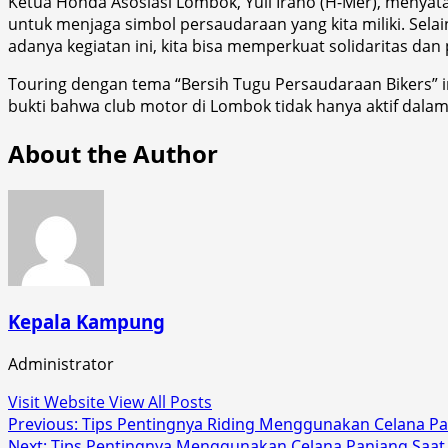
Ketua Honda Asosiasi Lombok, Yuli Irano (H-Mer), menyata
untuk menjaga simbol persaudaraan yang kita miliki. Sela
adanya kegiatan ini, kita bisa memperkuat solidaritas da
Touring dengan tema “Bersih Tugu Persaudaraan Bikers” i
bukti bahwa club motor di Lombok tidak hanya aktif dalam
About the Author
Kepala Kampung
Administrator
Visit Website
View All Posts
Post
Previous:
Tips Pentingnya Riding Menggunakan Celana P
Next:
Tips Pentingnya Menggunakan Celana Panjang Saat 